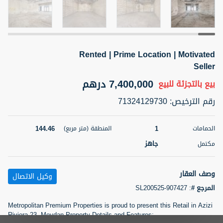
5 أشهر +
Rented | Prime Location | Motivated
2BR Golf, Pool & Villa View | 3 Bathrooms | 1,274.77 Sq
Ft | Ellington House II
Seller
4,100,000 درهم
شقة
للبيع
7,400,000 درهم
بيع بالتجزئة
للبيع
رقم الترخيص
:
71324129730
المنطقة (متر
سرير
حمام
مربع)
3
2
118.34
144.46
1
الحمامات
المنطقة (متر مربع)
22
حالة
جاهز
مكتمل
المعروض
عقار على
غير مفروش /ة
الخريطة
وصف العقار
وكيل الاتصال
اسم الوسيط
رقم الوسيط
المرجع #
:
SL200525-907427
تصفية
المفضلة
خريطة
TATIANA VEBER
أتصل الأن
Metropolitan Premium Properties is proud to present this Retail in Azizi
Riviera 23, Meydan Property Details and Features:
5 أشهر +