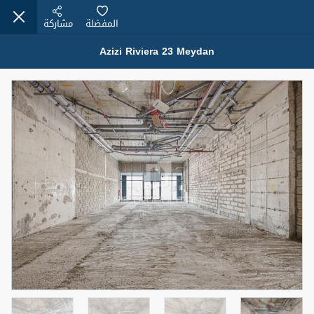
المفضلة
مشاركة
Azizi Riviera 23 Meydan
عقارات للبيع (12441)
1.5 BHK 48 Parkside
1,350,000 درهم
شقة
للبيع
المنطقة (متر
سرير
حمام
مربع)
2
1
75.43
4
المعروض
حالة
مفروش/ة جزئيا
جاهز
اسم الوسيط
رقم الوسيط
MOHAMMED ARSHAD SAIYED
أتصل الأن