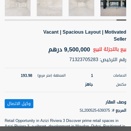
5 أشهر +
Vacant | Spacious Layout | Motivated
2BR Golf, Pool & Villa View | 3 Bathrooms | 1,274.77 Sq
Ft | Ellington House II
Seller
4,100,000 درهم
شقة
للبيع
9,500,000 درهم
بيع بالتجزئة
للبيع
رقم الترخيص
:
71323705283
المنطقة (متر
سرير
حمام
مربع)
3
2
118.34
193.98
1
الحمامات
المنطقة (متر مربع)
22
حالة
جاهز
مكتمل
المعروض
عقار على
غير مفروش /ة
الخريطة
وصف العقار
وكيل الاتصال
اسم الوسيط
رقم الوسيط
المرجع #
:
SL200525-639375
تصفية
المفضلة
خريطة
TATIANA VEBER
أتصل الأن
Retail Opportunity in Azizi Riviera 3 Discover prime retail spaces in
Azizi Riviera 3, a vibrant development in Meydan, Dubai. Positioned in
5 أشهر +