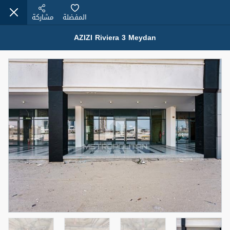
المفضلة
مشاركة
AZIZI Riviera 3 Meydan
عقارات للبيع (12441)
1.5 BHK 48 Parkside
1,350,000 درهم
شقة
للبيع
المنطقة (متر
سرير
حمام
مربع)
2
1
75.43
4
المعروض
حالة
مفروش/ة جزئيا
جاهز
اسم الوسيط
رقم الوسيط
MOHAMMED ARSHAD SAIYED
أتصل الأن