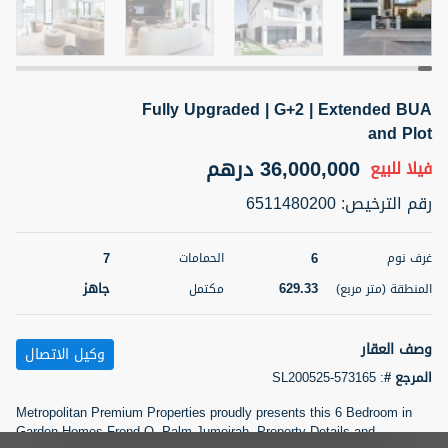
5 أشهر +
Fully Upgraded | G+2 | Extended BUA
2BR Golf, Pool & Villa View | 3 Bathrooms | 1,274.77 Sq
Ft | Ellington House II
and Plot
4,100,000 درهم
شقة
للبيع
36,000,000 درهم
فيلا
للبيع
رقم الترخيص
:
6511480200
المنطقة (متر
سرير
حمام
مربع)
3
2
118.34
7
6
غرف نوم
الحمامات
22
حالة
629.33
جاهز
المنطقة (متر مربع)
مكتمل
المعروض
عقار على
غير مفروش /ة
الخريطة
وصف العقار
وكيل الاتصال
اسم الوسيط
رقم الوسيط
المرجع #
:
SL200525-573165
تصفية
المفضلة
خريطة
TATIANA VEBER
أتصل الأن
Metropolitan Premium Properties proudly presents this 6 Bedroom in
Garden Homes Frond O, Palm Jumeirah. Property Details and
5 أشهر +