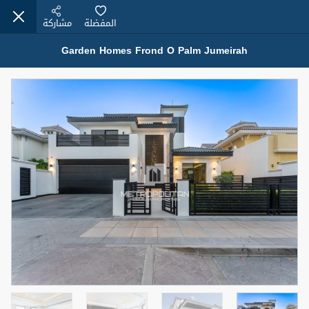
المفضلة
مشاركة
Garden Homes Frond O Palm Jumeirah
عقارات للبيع (12441)
1.5 BHK 48 Parkside
1,350,000 درهم
شقة
للبيع
المنطقة (متر
سرير
حمام
مربع)
2
1
75.43
4
المعروض
حالة
مفروش/ة جزئيا
جاهز
اسم الوسيط
رقم الوسيط
MOHAMMED ARSHAD SAIYED
أتصل الأن