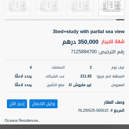
5 أشهر +
3bed+study with partial sea view
ELBRUS TOWER UNIT 2701 ON RENT
95,000 درهم
350,000 درهم
شقة
للإيجار
شقة
للايجار
رقم الترخيص
:
7125894700
المنطقة (متر
سرير
حمام
مربع)
2
1
71.39
4
3
غرف نوم
الحمامات
211.82
يحدد لاحقًا
3
المعروض
الشيكات
المنطقة (متر مربع)
عدد الشيكات
مفروش/ ة
2
غير مفروش /ة
يحدد لاحقًا
المعروض
مبلغ التأمين
اسم الوسيط
رقم الوسيط
ABDEMANAF EQBALBHAI KHANBHAI
أتصل
وصف العقار
وكيل الاتصال
إحجز الأن
KHANBHAI EQBALBHAI SIRAJUDDIN
الأن
المرجع #
:
RL200525-565610
تصفية
المفضلة
خريطة
5 أشهر +
Oceana Residences,
Palm Jumeirah,