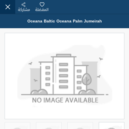
المفضلة
مشاركة
Oceana Baltic Oceana Palm Jumeirah
عقارات للإيجار (13751)
Modern Renovated Unit Near Marina Metro Station
95,000 درهم
شقة
للإيجار
المنطقة (متر
سرير
حمام
مربع)
1
1
70.03
3
المعروض
الشيكات
غير مفروش /ة
1
اسم الوسيط
رقم الوسيط
NILOOFAR ABBAS VAKIL
أتصل الأن