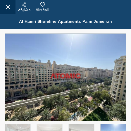
المفضلة
مشاركة
Al Hamri Shoreline Apartments Palm Jumeirah
عقارات للإيجار (13750)
Modern Renovated Unit Near Marina Metro Station
95,000 درهم
شقة
للإيجار
المنطقة (متر
سرير
حمام
مربع)
1
1
70.03
3
المعروض
الشيكات
غير مفروش /ة
1
اسم الوسيط
رقم الوسيط
NILOOFAR ABBAS VAKIL
أتصل الأن