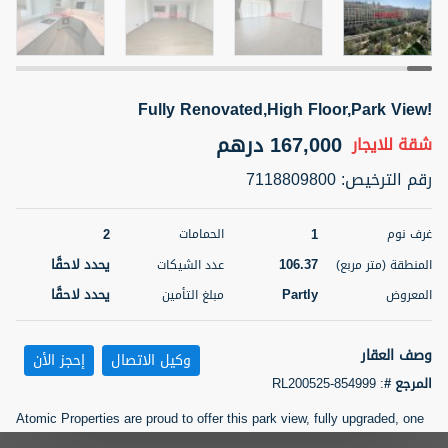
5 أشهر +
Fully Renovated,High Floor,Park View!
ELBRUS TOWER UNIT 2701 ON RENT
95,000 درهم
167,000 درهم
شقة
للإيجار
شقة
للايجار
رقم الترخيص
:
7118809800
المنطقة (متر
سرير
حمام
مربع)
2
1
71.39
2
1
غرف نوم
الحمامات
106.37
يحدد لاحقًا
3
المعروض
الشيكات
المنطقة (متر مربع)
عدد الشيكات
مفروش/ ة
2
Partly
يحدد لاحقًا
المعروض
مبلغ التأمين
اسم الوسيط
رقم الوسيط
ABDEMANAF EQBALBHAI KHANBHAI
أتصل
وصف العقار
وكيل الاتصال
إحجز الأن
KHANBHAI EQBALBHAI SIRAJUDDIN
الأن
المرجع #
:
RL200525-854999
تصفية
المفضلة
خريطة
5 أشهر +
Atomic Properties are proud to offer this park view, fully upgraded, one
bedroom apartment located in Al Hamri building , Shoreline, Palm