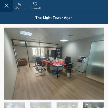
المفضلة
مشاركة
The Light Tower Arjan
عقارات للبيع (12442)
1.5 BHK 48 Parkside
1,350,000 درهم
شقة
للبيع
المنطقة (متر
سرير
حمام
مربع)
2
1
75.43
4
المعروض
حالة
مفروش/ة جزئيا
جاهز
اسم الوسيط
رقم الوسيط
MOHAMMED ARSHAD SAIYED
أتصل الأن