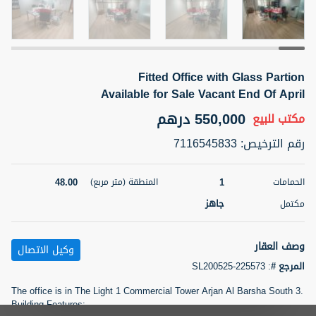
5 أشهر +
Fitted Office with Glass Partion
2BR Golf, Pool & Villa View | 3 Bathrooms | 1,274.77 Sq
Ft | Ellington House II
Available for Sale Vacant End Of April
4,100,000 درهم
شقة
للبيع
550,000 درهم
مكتب
للبيع
رقم الترخيص
:
7116545833
المنطقة (متر
سرير
حمام
مربع)
3
2
118.34
48.00
1
الحمامات
المنطقة (متر مربع)
22
حالة
جاهز
مكتمل
المعروض
عقار على
غير مفروش /ة
الخريطة
وصف العقار
وكيل الاتصال
اسم الوسيط
رقم الوسيط
المرجع #
:
SL200525-225573
تصفية
المفضلة
خريطة
TATIANA VEBER
أتصل الأن
The office is in The Light 1 Commercial Tower Arjan Al Barsha South 3.
Building Features:
5 أشهر +