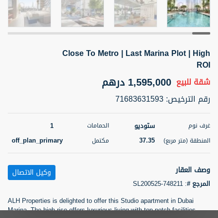
5 أشهر +
Close To Metro | Last Marina Plot | High
2BR Golf, Pool & Villa View | 3 Bathrooms | 1,274.77 Sq
Ft | Ellington House II
ROI
4,100,000 درهم
شقة
للبيع
1,595,000 درهم
شقة
للبيع
رقم الترخيص
:
71683631593
المنطقة (متر
سرير
حمام
مربع)
3
2
118.34
ستوديو
1
غرف نوم
الحمامات
22
حالة
off_plan_primary
37.35
المنطقة (متر مربع)
مكتمل
المعروض
عقار على
غير مفروش /ة
الخريطة
وصف العقار
وكيل الاتصال
اسم الوسيط
رقم الوسيط
المرجع #
:
SL200525-748211
تصفية
المفضلة
خريطة
TATIANA VEBER
أتصل الأن
ALH Properties is delighted to offer this Studio apartment in Dubai
Marina. The high-rise offers luxurious living with top-notch facilities,
5 أشهر +