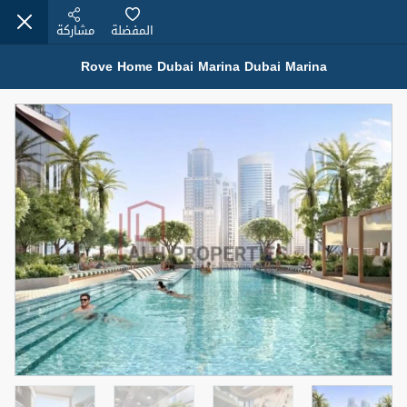
المفضلة
مشاركة
Rove Home Dubai Marina Dubai Marina
عقارات للبيع (12441)
1.5 BHK 48 Parkside
1,350,000 درهم
شقة
للبيع
المنطقة (متر
سرير
حمام
مربع)
2
1
75.43
4
المعروض
حالة
مفروش/ة جزئيا
جاهز
اسم الوسيط
رقم الوسيط
MOHAMMED ARSHAD SAIYED
أتصل الأن