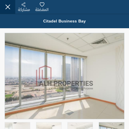
المفضلة
مشاركة
Citadel Business Bay
عقارات للبيع (12441)
1.5 BHK 48 Parkside
1,350,000 درهم
شقة
للبيع
المنطقة (متر
سرير
حمام
مربع)
2
1
75.43
4
المعروض
حالة
مفروش/ة جزئيا
جاهز
اسم الوسيط
رقم الوسيط
MOHAMMED ARSHAD SAIYED
أتصل الأن