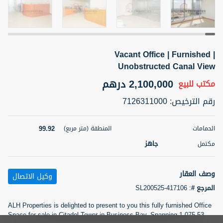
5 أشهر +
Vacant Office | Furnished |
2BR Golf, Pool & Villa View | 3 Bathrooms | 1,274.77 Sq
Ft | Ellington House II
Unobstructed Canal View
4,100,000 درهم
شقة
للبيع
2,100,000 درهم
مكتب
للبيع
رقم الترخيص
:
7126311000
المنطقة (متر
سرير
حمام
مربع)
3
2
118.34
99.92
الحمامات
المنطقة (متر مربع)
22
حالة
جاهز
مكتمل
المعروض
عقار على
غير مفروش /ة
الخريطة
وصف العقار
وكيل الاتصال
اسم الوسيط
رقم الوسيط
المرجع #
:
SL200525-417106
تصفية
المفضلة
خريطة
TATIANA VEBER
أتصل الأن
ALH Properties is delighted to present to you this fully furnished Office
Space for sale in Citadel Tower in Business Bay. Spanning 1,075.53
5 أشهر +