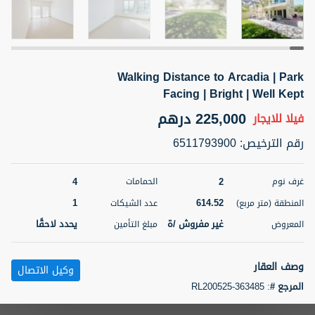
5 أشهر +
Walking Distance to Arcadia | Park
ELBRUS TOWER UNIT 2701 ON RENT
Facing | Bright | Well Kept
95,000 درهم
شقة
للإيجار
225,000 درهم
فيلا
للايجار
المنطقة (متر
سرير
حمام
رقم الترخيص
:
6511793900
مربع)
2
1
71.39
4
2
غرف نوم
الحمامات
3
المعروض
الشيكات
مفروش/ ة
2
1
614.52
المنطقة (متر مربع)
عدد الشيكات
غير مفروش /ة
يحدد لاحقًا
المعروض
مبلغ التأمين
اسم الوسيط
رقم الوسيط
ABDEMANAF EQBALBHAI KHANBHAI
أتصل
KHANBHAI EQBALBHAI SIRAJUDDIN
الأن
وصف العقار
وكيل الاتصال
تصفية
المفضلة
خريطة
المرجع #
:
RL200525-363485
5 أشهر +
Golden Wave Properties Proudly presents :