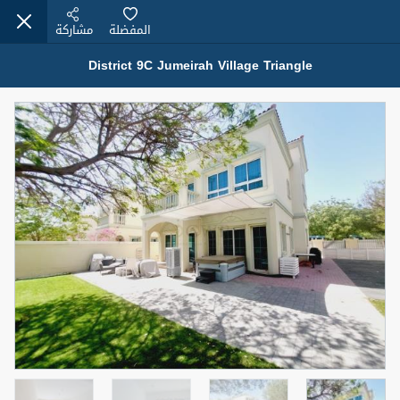
المفضلة
مشاركة
District 9C Jumeirah Village Triangle
عقارات للإيجار (13750)
Modern Renovated Unit Near Marina Metro Station
95,000 درهم
شقة
للإيجار
المنطقة (متر
سرير
حمام
مربع)
1
1
70.03
3
المعروض
الشيكات
غير مفروش /ة
1
اسم الوسيط
رقم الوسيط
NILOOFAR ABBAS VAKIL
أتصل الأن