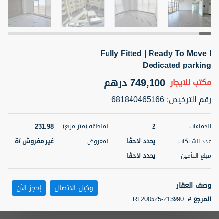
5 أشهر +
Fully Fitted | Ready To Move l
ELBRUS TOWER UNIT 2701 ON RENT
Dedicated parking
95,000 درهم
شقة
للإيجار
749,100 درهم
مكتب
للايجار
المنطقة (متر
سرير
حمام
رقم الترخيص
:
681840465166
مربع)
2
1
71.39
231.98
2
الحمامات
المنطقة (متر مربع)
3
المعروض
الشيكات
مفروش/ ة
2
يحدد لاحقًا
غير مفروش /ة
عدد الشيكات
المعروض
يحدد لاحقًا
مبلغ التأمين
اسم الوسيط
رقم الوسيط
ABDEMANAF EQBALBHAI KHANBHAI
أتصل
KHANBHAI EQBALBHAI SIRAJUDDIN
الأن
وصف العقار
وكيل الاتصال
إحجز الأن
تصفية
المفضلة
خريطة
المرجع #
:
RL200525-213990
5 أشهر +
Roots Land Real Estate is delighted to present this exceptional, fully