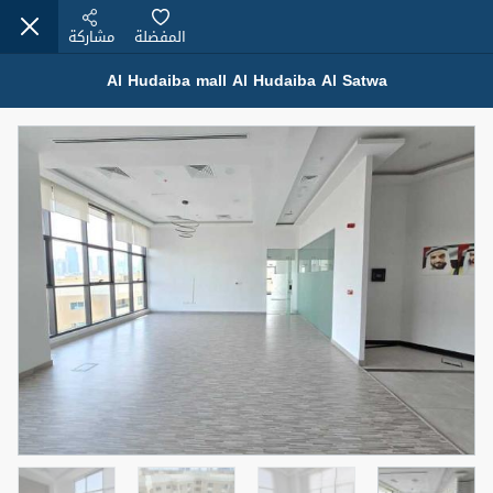
المفضلة
مشاركة
Al Hudaiba mall Al Hudaiba Al Satwa
عقارات للإيجار (13750)
Modern Renovated Unit Near Marina Metro Station
95,000 درهم
شقة
للإيجار
المنطقة (متر
سرير
حمام
مربع)
1
1
70.03
3
المعروض
الشيكات
غير مفروش /ة
1
اسم الوسيط
رقم الوسيط
NILOOFAR ABBAS VAKIL
أتصل الأن