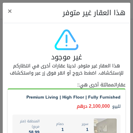
ose
×
هذا العقار غير متوفر
عقارات للبيع (12442)
غير موجود
1.5 BHK 48 Parkside
هذا العقار غير متوفر. لدينا عقارات أخرى في انتظاركم
1,350,000 درهم
شقة
للبيع
للإستكشاف. اضغط خروج أو انقر فوق زر عبر واستكشاف
المنطقة (متر
عقاراتمماثلة أخرى هي:
:
سرير
حمام
مربع)
2
1
75.43
Premium Living | High Floor | Fully Furnished
4
المعروض
حالة
2,100,000 درهم
للبيع
مفروش/ة جزئيا
جاهز
المنطقة (متر
سرير
حمام
اسم الوسيط
رقم الوسيط
مربع)
1
1
MOHAMMED ARSHAD SAIYED
أتصل الأن
58.99