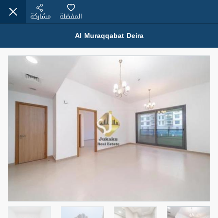
المفضلة
مشاركة
Al Muraqqabat Deira
عقارات للإيجار (13751)
Modern Renovated Unit Near Marina Metro Station
95,000 درهم
شقة
للإيجار
المنطقة (متر
سرير
حمام
مربع)
1
1
70.03
3
المعروض
الشيكات
غير مفروش /ة
1
اسم الوسيط
رقم الوسيط
NILOOFAR ABBAS VAKIL
أتصل الأن