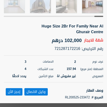
5 أشهر +
Huge Size 2Br For Family Near Al
ELBRUS TOWER UNIT 2701 ON RENT
Ghurair Centre
95,000 درهم
شقة
للإيجار
102,000 درهم
شقة
للايجار
المنطقة (متر
سرير
حمام
رقم الترخيص
:
721287172216
مربع)
2
1
71.39
3
2
غرف نوم
الحمامات
3
المعروض
الشيكات
مفروش/ ة
2
4
157.94
المنطقة (متر مربع)
عدد الشيكات
غير مفروش /ة
يحدد لاحقًا
المعروض
مبلغ التأمين
اسم الوسيط
رقم الوسيط
ABDEMANAF EQBALBHAI KHANBHAI
أتصل
KHANBHAI EQBALBHAI SIRAJUDDIN
الأن
وصف العقار
وكيل الاتصال
إحجز الأن
تصفية
المفضلة
خريطة
المرجع #
:
RL200525-233472
5 أشهر +
Huge Size 2Br For Family Only.