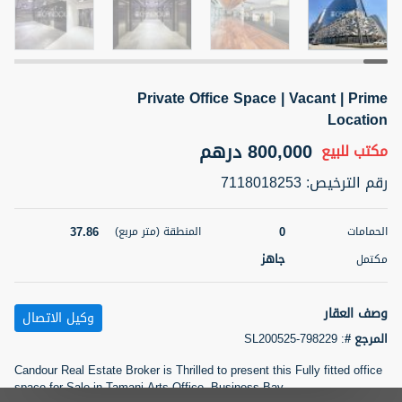
5 أشهر +
Private Office Space | Vacant | Prime
2BR Golf, Pool & Villa View | 3 Bathrooms | 1,274.77 Sq
Ft | Ellington House II
Location
4,100,000 درهم
شقة
للبيع
800,000 درهم
مكتب
للبيع
رقم الترخيص
:
7118018253
المنطقة (متر
سرير
حمام
مربع)
3
2
118.34
37.86
0
الحمامات
المنطقة (متر مربع)
22
حالة
جاهز
مكتمل
المعروض
عقار على
غير مفروش /ة
الخريطة
وصف العقار
وكيل الاتصال
اسم الوسيط
رقم الوسيط
المرجع #
:
SL200525-798229
تصفية
المفضلة
خريطة
TATIANA VEBER
أتصل الأن
Candour Real Estate Broker is Thrilled to present this Fully fitted office
space for Sale in Tamani Arts Office, Business Bay.
5 أشهر +