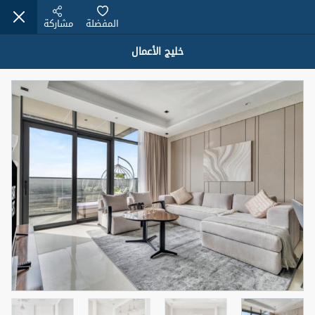
المفضلة
مشاركة
خليج الأعمال
عقارات للإيجار (13750)
Modern Renovated Unit Near Marina Metro Station
95,000 درهم
شقة
للإيجار
المنطقة (متر
سرير
حمام
مربع)
1
1
70.03
3
المعروض
الشيكات
غير مفروش /ة
1
اسم الوسيط
رقم الوسيط
NILOOFAR ABBAS VAKIL
أتصل الأن