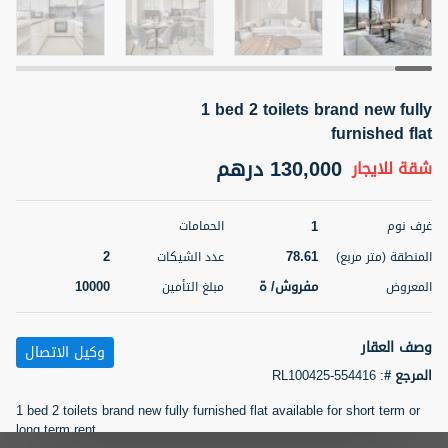
5 أشهر +
1 bed 2 toilets brand new fully
ELBRUS TOWER UNIT 2701 ON RENT
furnished flat
95,000 درهم
شقة
للإيجار
130,000 درهم
شقة
للايجار
المنطقة (متر
سرير
حمام
مربع)
2
1
71.39
1
غرف نوم
الحمامات
2
78.61
المنطقة (متر مربع)
عدد الشيكات
3
المعروض
الشيكات
مفروش/ ة
2
مفروش/ ة
10000
المعروض
مبلغ التأمين
اسم الوسيط
رقم الوسيط
وصف العقار
ABDEMANAF EQBALBHAI KHANBHAI
أتصل
وكيل الاتصال
KHANBHAI EQBALBHAI SIRAJUDDIN
الأن
المرجع #
:
RL100425-554416
تصفية
المفضلة
خريطة
1 bed 2 toilets brand new fully furnished flat available for short term or
5 أشهر +
long term rent.