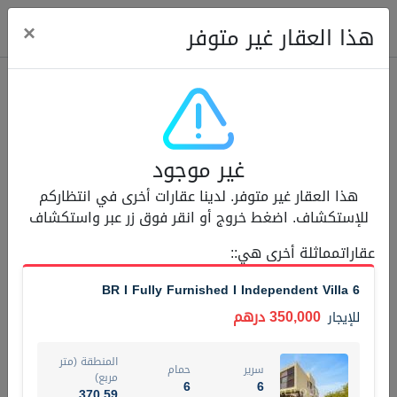
ose
×
هذا العقار غير متوفر
عقارات للإيجار (13750)
غير موجود
Modern Renovated Unit Near Marina Metro Station
هذا العقار غير متوفر. لدينا عقارات أخرى في انتظاركم
95,000 درهم
شقة
للإيجار
للإستكشاف. اضغط خروج أو انقر فوق زر عبر واستكشاف
المنطقة (متر
عقاراتمماثلة أخرى هي:
:
سرير
حمام
مربع)
1
1
70.03
6 BR I Fully Furnished I Independent Villa
3
المعروض
الشيكات
350,000 درهم
للإيجار
غير مفروش /ة
1
المنطقة (متر
سرير
حمام
اسم الوسيط
رقم الوسيط
مربع)
6
6
NILOOFAR ABBAS VAKIL
أتصل الأن
370.59