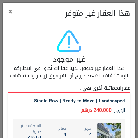
ose
×
هذا العقار غير متوفر
عقارات للإيجار (13751)
غير موجود
Modern Renovated Unit Near Marina Metro Station
هذا العقار غير متوفر. لدينا عقارات أخرى في انتظاركم
95,000 درهم
شقة
للإيجار
للإستكشاف. اضغط خروج أو انقر فوق زر عبر واستكشاف
المنطقة (متر
عقاراتمماثلة أخرى هي:
:
سرير
حمام
مربع)
1
1
70.03
Single Row | Ready to Move | Landscaped
3
المعروض
الشيكات
240,000 درهم
للإيجار
غير مفروش /ة
1
المنطقة (متر
سرير
حمام
اسم الوسيط
رقم الوسيط
مربع)
4
4
NILOOFAR ABBAS VAKIL
أتصل الأن
218.69