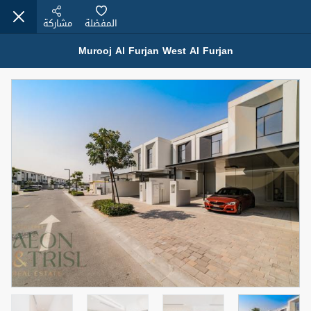
المفضلة
مشاركة
Murooj Al Furjan West Al Furjan
عقارات للإيجار (13751)
Modern Renovated Unit Near Marina Metro Station
95,000 درهم
شقة
للإيجار
المنطقة (متر
سرير
حمام
مربع)
1
1
70.03
3
المعروض
الشيكات
غير مفروش /ة
1
اسم الوسيط
رقم الوسيط
NILOOFAR ABBAS VAKIL
أتصل الأن