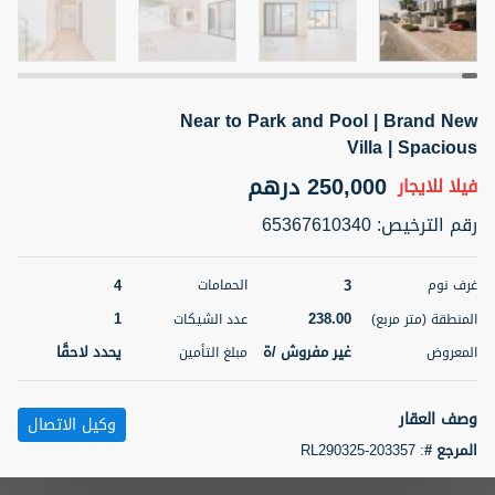
5 أشهر +
Near to Park and Pool | Brand New
ELBRUS TOWER UNIT 2701 ON RENT
Villa | Spacious
95,000 درهم
شقة
للإيجار
250,000 درهم
فيلا
للايجار
المنطقة (متر
سرير
حمام
رقم الترخيص
:
65367610340
مربع)
2
1
71.39
4
3
غرف نوم
الحمامات
3
المعروض
الشيكات
مفروش/ ة
2
1
238.00
المنطقة (متر مربع)
عدد الشيكات
غير مفروش /ة
يحدد لاحقًا
المعروض
مبلغ التأمين
اسم الوسيط
رقم الوسيط
ABDEMANAF EQBALBHAI KHANBHAI
أتصل
KHANBHAI EQBALBHAI SIRAJUDDIN
الأن
وصف العقار
وكيل الاتصال
تصفية
المفضلة
خريطة
المرجع #
:
RL290325-203357
5 أشهر +
Villa for rent in Murooj Al Furjan West, AeonTrisl Real Estate is excited