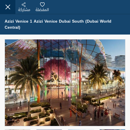
المفضلة
مشاركة
Azizi Venice 1 Azizi Venice Dubai South (Dubai World
Central)
عقارات للبيع (12441)
1.5 BHK 48 Parkside
1,350,000 درهم
شقة
للبيع
المنطقة (متر
سرير
حمام
مربع)
2
1
75.43
4
المعروض
حالة
مفروش/ة جزئيا
جاهز
اسم الوسيط
رقم الوسيط
MOHAMMED ARSHAD SAIYED
أتصل الأن