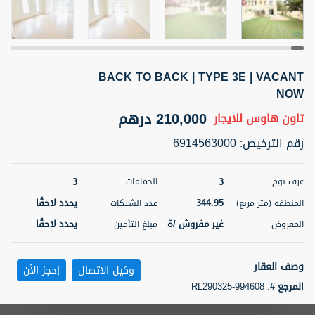
5 أشهر +
BACK TO BACK | TYPE 3E | VACANT
ELBRUS TOWER UNIT 2701 ON RENT
NOW
95,000 درهم
شقة
للإيجار
210,000 درهم
تاون هاوس
للايجار
المنطقة (متر
سرير
حمام
رقم الترخيص
:
6914563000
مربع)
2
1
71.39
3
3
غرف نوم
الحمامات
3
المعروض
الشيكات
مفروش/ ة
2
344.95
يحدد لاحقًا
المنطقة (متر مربع)
عدد الشيكات
غير مفروش /ة
يحدد لاحقًا
المعروض
مبلغ التأمين
اسم الوسيط
رقم الوسيط
ABDEMANAF EQBALBHAI KHANBHAI
أتصل
KHANBHAI EQBALBHAI SIRAJUDDIN
الأن
وصف العقار
وكيل الاتصال
إحجز الأن
تصفية
المفضلة
خريطة
المرجع #
:
RL290325-994608
5 أشهر +
HMS Homes is pleased to offer this well located 3E villa located in