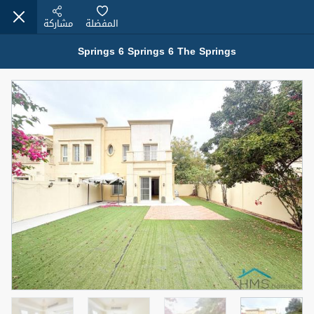
المفضلة
مشاركة
Springs 6 Springs 6 The Springs
عقارات للإيجار (13750)
Modern Renovated Unit Near Marina Metro Station
95,000 درهم
شقة
للإيجار
المنطقة (متر
سرير
حمام
مربع)
1
1
70.03
3
المعروض
الشيكات
غير مفروش /ة
1
اسم الوسيط
رقم الوسيط
NILOOFAR ABBAS VAKIL
أتصل الأن