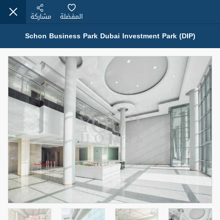
المفضلة
مشاركة
Schon Business Park Dubai Investment Park (DIP)
عقارات للبيع (12441)
1.5 BHK 48 Parkside
1,350,000 درهم
شقة
للبيع
المنطقة (متر
سرير
حمام
مربع)
2
1
75.43
4
المعروض
حالة
مفروش/ة جزئيا
جاهز
اسم الوسيط
رقم الوسيط
MOHAMMED ARSHAD SAIYED
أتصل الأن