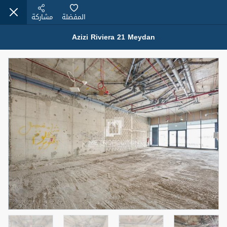
المفضلة
مشاركة
Azizi Riviera 21 Meydan
عقارات للبيع (12442)
1.5 BHK 48 Parkside
1,350,000 درهم
شقة
للبيع
المنطقة (متر
سرير
حمام
مربع)
2
1
75.43
4
المعروض
حالة
مفروش/ة جزئيا
جاهز
اسم الوسيط
رقم الوسيط
MOHAMMED ARSHAD SAIYED
أتصل الأن