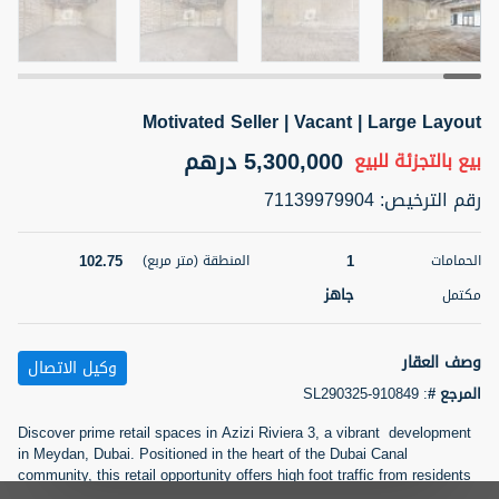
5 أشهر +
Motivated Seller | Vacant | Large Layout
2BR Golf, Pool & Villa View | 3 Bathrooms | 1,274.77 Sq
Ft | Ellington House II
5,300,000 درهم
بيع بالتجزئة
للبيع
4,100,000 درهم
شقة
للبيع
رقم الترخيص
:
71139979904
المنطقة (متر
سرير
حمام
مربع)
102.75
1
الحمامات
المنطقة (متر مربع)
3
2
118.34
جاهز
مكتمل
22
حالة
المعروض
عقار على
غير مفروش /ة
الخريطة
وصف العقار
وكيل الاتصال
المرجع #
:
SL290325-910849
اسم الوسيط
رقم الوسيط
تصفية
المفضلة
خريطة
Discover prime retail spaces in Azizi Riviera 3, a vibrant development
TATIANA VEBER
أتصل الأن
in Meydan, Dubai. Positioned in the heart of the Dubai Canal
community, this retail opportunity offers high foot traffic from residents
5 أشهر +
and visitors alike. Key Highlights: