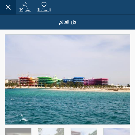
المفضلة
مشاركة
جزر العالم
عقارات للبيع (12441)
1.5 BHK 48 Parkside
1,350,000 درهم
شقة
للبيع
المنطقة (متر
سرير
حمام
مربع)
2
1
75.43
4
المعروض
حالة
مفروش/ة جزئيا
جاهز
اسم الوسيط
رقم الوسيط
MOHAMMED ARSHAD SAIYED
أتصل الأن