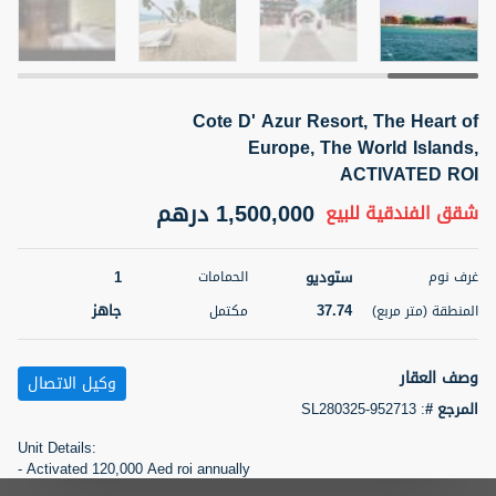
5 أشهر +
Cote D' Azur Resort, The Heart of
2BR Golf, Pool & Villa View | 3 Bathrooms | 1,274.77 Sq
Ft | Ellington House II
Europe, The World Islands,
ACTIVATED ROI
4,100,000 درهم
شقة
للبيع
1,500,000 درهم
شقق الفندقية
للبيع
المنطقة (متر
سرير
حمام
مربع)
3
2
118.34
ستوديو
1
غرف نوم
الحمامات
37.74
جاهز
المنطقة (متر مربع)
مكتمل
22
حالة
المعروض
عقار على
غير مفروش /ة
الخريطة
وصف العقار
وكيل الاتصال
المرجع #
:
SL280325-952713
اسم الوسيط
رقم الوسيط
تصفية
المفضلة
خريطة
TATIANA VEBER
أتصل الأن
Unit Details:
- Activated 120,000 Aed roi annually
5 أشهر +
- 14 days free stay annually