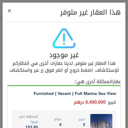
ose
×
هذا العقار غير متوفر
عقارات للبيع (12441)
غير موجود
1.5 BHK 48 Parkside
هذا العقار غير متوفر. لدينا عقارات أخرى في انتظاركم
1,350,000 درهم
شقة
للبيع
للإستكشاف. اضغط خروج أو انقر فوق زر عبر واستكشاف
المنطقة (متر
عقاراتمماثلة أخرى هي:
:
سرير
حمام
مربع)
2
1
75.43
Furnished | Vacant | Full Marina Sea View
4
المعروض
حالة
6,490,000 درهم
للبيع
مفروش/ة جزئيا
جاهز
المنطقة (متر
سرير
حمام
اسم الوسيط
رقم الوسيط
مربع)
4
3
MOHAMMED ARSHAD SAIYED
أتصل الأن
153.85