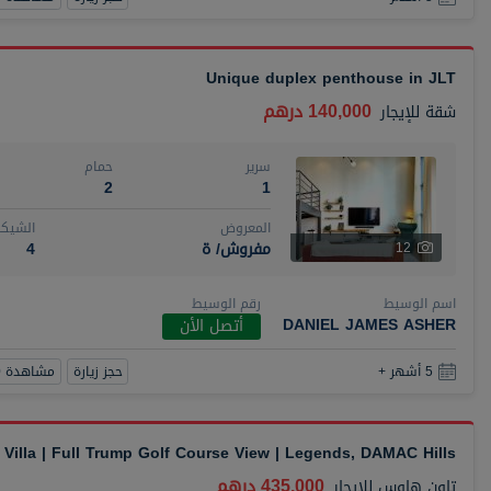
Unique duplex penthouse in JLT
140,000 درهم
شقة
للإيجار
سرير
حمام
2
1
المعروض
الشيكا
مفروش/ ة
4
12
اسم الوسيط
رقم الوسيط
DANIEL JAMES ASHER
أتصل الأن
حجز زيارة
مشاهدة 360
5 أشهر +
Villa | Full Trump Golf Course View | Legends, DAMAC Hills
435,000 درهم
تاون هاوس
للإيجار