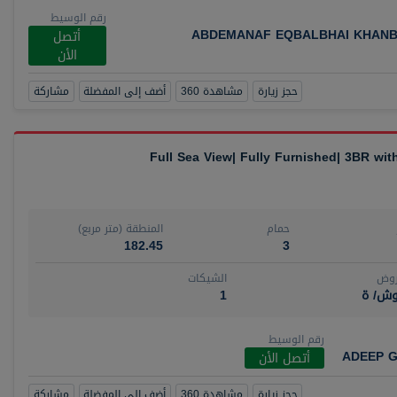
رقم الوسيط
ABDEMANAF EQBALBHAI KHANB
أتصل
الأن
حجز زيارة
مشاهدة 360
أضف إلى المفضلة
مشاركة
Full Sea View| Fully Furnished| 3BR wi
حمام
المنطقة (متر مربع)
182.45
3
روض
الشيكات
وش/ ة
1
رقم الوسيط
ADEEP G
أتصل الأن
حجز زيارة
مشاهدة 360
أضف إلى المفضلة
مشاركة