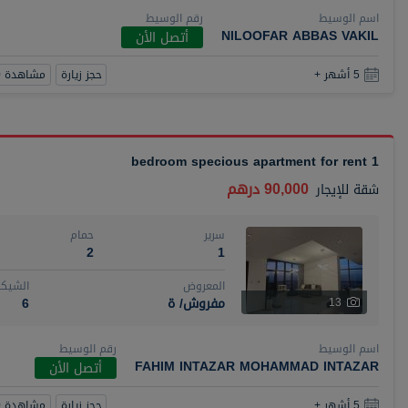
اسم الوسيط
رقم الوسيط
NILOOFAR ABBAS VAKIL
أتصل الأن
حجز زيارة
مشاهدة 360
5 أشهر +
1 bedroom specious apartment for rent
90,000 درهم
شقة
للإيجار
سرير
حمام
2
1
المعروض
الشيكا
مفروش/ ة
6
13
اسم الوسيط
رقم الوسيط
FAHIM INTAZAR MOHAMMAD INTAZAR
أتصل الأن
حجز زيارة
مشاهدة 360
5 أشهر +