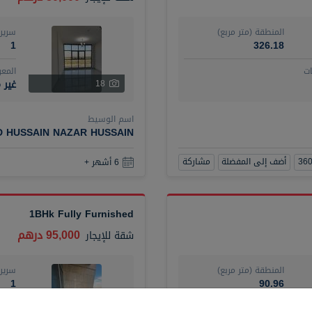
المنطقة (متر مربع)
سرير
1
326.18
ت
المع
غير 
18
اسم الوسيط
D HUSSAIN NAZAR HUSSAIN
أضف إلى المفضلة
مشاركة
6 أشهر +
1BHk Fully Furnished
95,000 درهم
شقة
للإيجار
المنطقة (متر مربع)
سرير
1
90.96
ت
المع