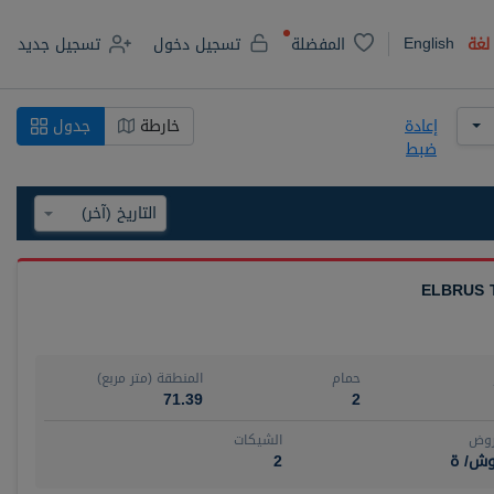
English
لغة
المفضلة
تسجيل دخول
تسجيل جديد
إعادة
خارطة
جدول
ضبط
ELBRUS 
حمام
المنطقة (متر مربع)
71.39
2
روض
الشيكات
وش/ ة
2