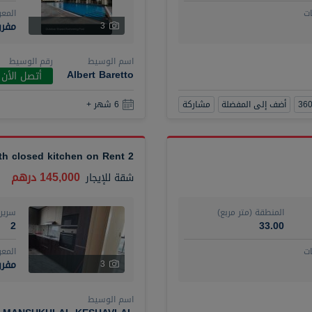
ت
المع
مفر
3
اسم الوسيط
رقم الوسيط
Albert Baretto
أتصل الأن
أضف إلى المفضلة
مشاركة
6 شهر +
2 BR plus maid with closed kitchen on Rent
145,000 درهم
شقة
للإيجار
المنطقة (متر مربع)
سرير
2
33.00
ت
المع
مفرو
3
اسم الوسيط