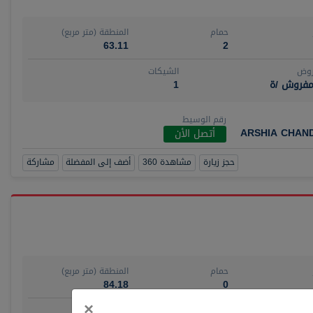
حمام
المنطقة (متر مربع)
63.11
2
روض
الشيكات
مفروش /ة
1
رقم الوسيط
ARSHIA CHAN
أتصل الأن
حجز زيارة
مشاهدة 360
أضف إلى المفضلة
مشاركة
حمام
المنطقة (متر مربع)
84.18
0
Close
×
روض
الشيكات