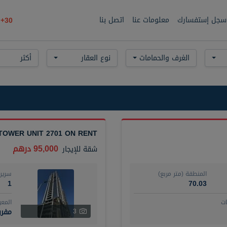
سجل إستفسارك
معلومات عنا
اتصل بنا
30+
الغرف والحمامات
نوع العقار
أكثر
TOWER UNIT 2701 ON RENT
95,000 درهم
شقة
للإيجار
المنطقة (متر مربع)
سرير
1
70.03
ت
المع
مفر
3