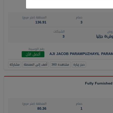
حمام
المنطقة (متر مربع)
136.91
3
روض
الشيكات
ش/ة جزئيا
3
رقم الوسيط
AJI JACOB PARAMPUZHAYIL PARA
أتصل الأن
حجز زيارة
مشاهدة 360
أضف إلى المفضلة
مشاركة
Fully Furnished
حمام
المنطقة (متر مربع)
80.36
1