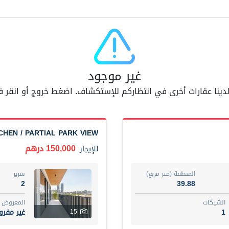
مفر
7
اسم الوسيط
AM BAHA ALDIN AL BAYATI
أضف إلى المفضلة
مشاركة
6 شهر +
غير موجود
 لدينا عقارات أخرى في انتظاركم للإستكشاف. اضغط خروج أو انقر
Dubai
Fully furnished 2-be
74,500 درهم
شقة
للإيجار
CHEN / PARTIAL PARK VIEW
المنطقة (متر مربع)
سرير
150,000 درهم
للإيجار
1
67.43
ت
المع
المنطقة (متر مربع)
سرير
غير 
7
2
39.88
الشيكات
المعروض
اسم الوسيط
1
غير مفر
15
مصعب مهدى محمد عبدالرسول