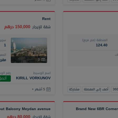
Rent
150,000 درهم
شقة
للإيجار
المنطقة (متر مربع)
سرير
1
124.40
ت
المع
مفر
3
اسم الوسيط
رقم الو
KIRILL VORKUNOV
أتصل
أضف إلى المفضلة
مشاركة
5 أشهر +
hout Balcony Meydan avenue
Brand New 6BR Corner 
80,000 درهم
شقة
للإيجار