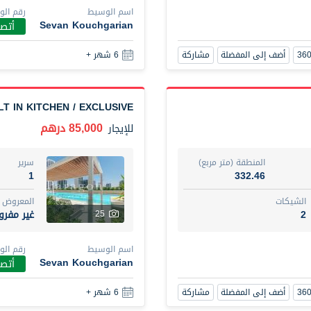
اسم الوسيط
رقم ال
أضف إلى المفضلة
مشاركة
6 شهر +
Sevan Kouchgarian
أتصل
أضف إلى المفضلة
مشاركة
6 شهر +
New Studio for rent
48,000 درهم
شقة
للإيجار
T IN KITCHEN / EXCLUSIVE
المنطقة (متر مربع)
سرير
85,000 درهم
للإيجار
80.44
ستود
ت
المع
المنطقة (متر مربع)
سرير
غير 
3
1
332.46
الشيكات
المعروض
اسم الوسيط
2
غير مفر
25
UHI DIT TAMAR DAKESSIAN
اسم الوسيط
رقم ال
أضف إلى المفضلة
مشاركة
6 شهر +
Sevan Kouchgarian
أتصل
أضف إلى المفضلة
مشاركة
6 شهر +
3 bhk villa near maktoum airport r/a