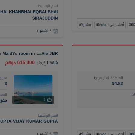
اسم الوسيط
HAI KHANBHAI EQBALBHAI
SIRAJUDDIN
أضف إلى المفضلة
مشاركة
5 أشهر +
th Maid?s room in LaVie JBR
615,000 درهم
شقة
للإيجار
المنطقة (متر مربع)
سرير
3
94.82
ت
المع
مفر
7
اسم الوسيط
UPTA VIJAY KUMAR GUPTA
أضف إلى المفضلة
مشاركة
5 أشهر +