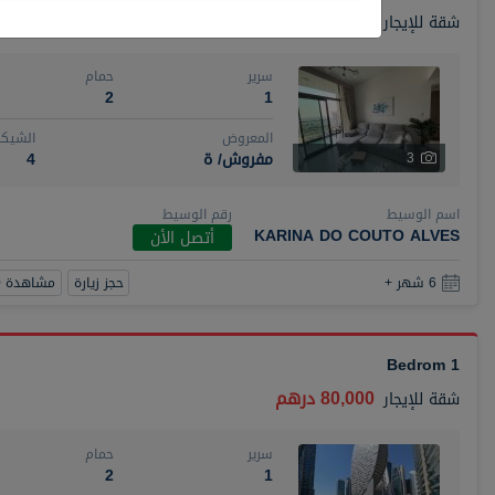
110,000 درهم
شقة
للإيجار
سرير
حمام
2
1
المعروض
الشيكا
مفروش/ ة
4
3
اسم الوسيط
رقم الوسيط
KARINA DO COUTO ALVES
أتصل الأن
حجز زيارة
مشاهدة 360
6 شهر +
1 Bedrom
80,000 درهم
شقة
للإيجار
سرير
حمام
2
1