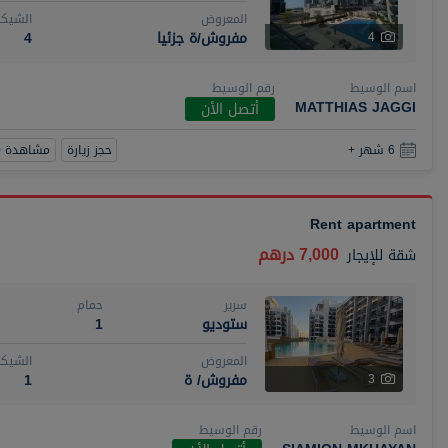
المعروض
الشيكا
مفروش/ة جزئيا
4
4
اسم الوسيط
رقم الوسيط
MATTHIAS JAGGI
أتصل الأن
حجز زيارة
مشاهدة 360
6 شهر +
Rent apartment
7,000 درهم
شقة
للإيجار
سرير
حمام
ستوديو
1
المعروض
الشيكا
مفروش/ ة
1
3
اسم الوسيط
رقم الوسيط