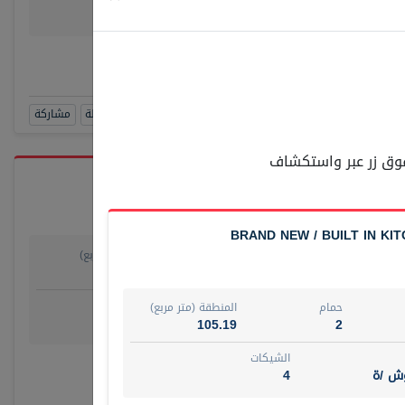
وش/ ة
4
رقم الوسيط
SUAD AKR
أتصل الأن
حجز زيارة
مشاهدة 360
أضف إلى المفضلة
مشاركة
 فوق زر عبر واستكشاف
BRAND NEW / BUILT IN KIT
حمام
المنطقة (متر مربع)
55.15
1
روض
الشيكات
حمام
المنطقة (متر مربع)
مفروش /ة
4
105.19
2
الشيكات
رقم الوسيط
وش /ة
4
أتصل الأن