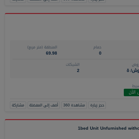
حمام
المنطقة (متر مربع)
69.98
0
روض
الشيكات
وش/ ة
2
سيط
 الأن
حجز زيارة
مشاهدة 360
أضف إلى المفضلة
مشاركة
1bed Unit Unfurnished wit