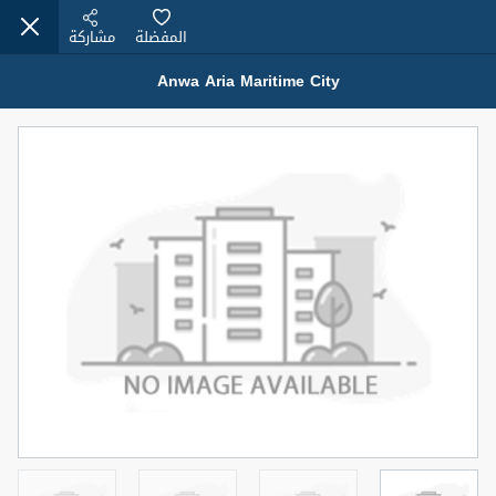
المفضلة
مشاركة
Anwa Aria Maritime City
عقارات للبيع (12441)
1.5 BHK 48 Parkside
1,350,000 درهم
شقة
للبيع
المنطقة (متر
سرير
حمام
مربع)
2
1
75.43
4
المعروض
حالة
مفروش/ة جزئيا
جاهز
اسم الوسيط
رقم الوسيط
MOHAMMED ARSHAD SAIYED
أتصل الأن