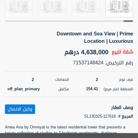
5 أشهر +
Downtown and Sea View | Prime
2BR Golf, Pool & Villa View | 3 Bathrooms | 1,274.77 Sq
Ft | Ellington House II
Location | Luxurious
4,100,000 درهم
شقة
للبيع
4,638,000 درهم
شقة
للبيع
رقم الترخيص
:
71537148424
المنطقة (متر
سرير
حمام
مربع)
3
2
118.34
2
2
غرف نوم
الحمامات
22
حالة
off_plan_primary
154.41
المنطقة (متر مربع)
مكتمل
المعروض
عقار على
غير مفروش /ة
الخريطة
وصف العقار
وكيل الاتصال
اسم الوسيط
رقم الوسيط
المرجع #
:
SL130325-117616
تصفية
المفضلة
خريطة
TATIANA VEBER
أتصل الأن
Anwa Aria by Omniyat is the latest residential tower that presents a
luxury collection of studios to 3-bedroom apartments, duplexes,
5 أشهر +