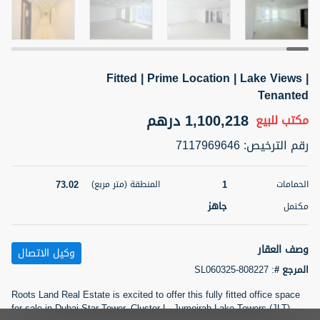
5 أشهر +
Fitted | Prime Location | Lake Views |
2BR Golf, Pool & Villa View | 3 Bathrooms | 1,274.77 Sq
Ft | Ellington House II
Tenanted
4,100,000 درهم
شقة
للبيع
1,100,218 درهم
مكتب
للبيع
رقم الترخيص
:
7117969646
المنطقة (متر
سرير
حمام
مربع)
3
2
118.34
73.02
1
الحمامات
المنطقة (متر مربع)
22
حالة
جاهز
مكتمل
المعروض
عقار على
غير مفروش /ة
الخريطة
وصف العقار
وكيل الاتصال
اسم الوسيط
رقم الوسيط
المرجع #
:
SL060325-808227
تصفية
المفضلة
خريطة
TATIANA VEBER
أتصل الأن
Roots Land Real Estate is excited to offer this fully fitted office space
for sale in Dubai Star Tower, Cluster L, Jumeirah Lake Towers (JLT).
5 أشهر +