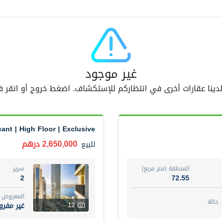
اسم الوسيط
AM GOPAL REDDY BEERAM
أضف إلى المفضلة
مشاركة
5 أشهر +
غير موجود
 لدينا عقارات أخرى في انتظاركم للإستكشاف. اضغط خروج أو انقر
3 Bedroom Villa
4,300,000 درهم
فيلا
للبيع
ant | High Floor | Exclusive
المنطقة (متر مربع)
سرير
3
65.94
2,650,000 درهم
للبيع
المع
مفرو
3
المنطقة (متر مربع)
سرير
2
72.55
اسم الوسيط
رقم 
المعروض
GEORGES AL HABEL
أت
حالة
غير مفر
12
أضف إلى المفضلة
مشاركة
5 أشهر +