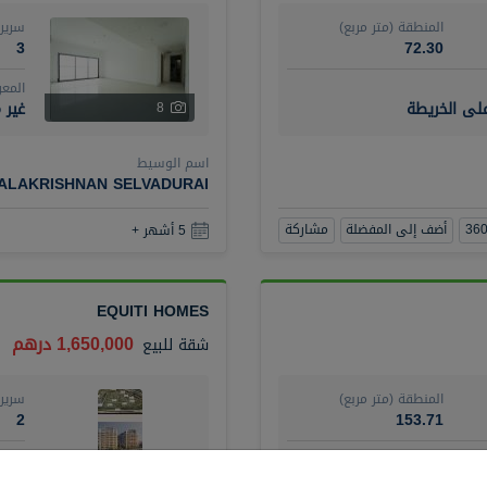
المنطقة (متر مربع)
سرير
3
72.30
المع
على الخريطة
غير 
8
اسم الوسيط
BALAKRISHNAN SELVADURAI
أضف إلى المفضلة
مشاركة
5 أشهر +
EQUITI HOMES
1,650,000 درهم
شقة
للبيع
المنطقة (متر مربع)
سرير
2
153.71
المع
مفرو
4