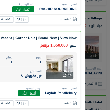
اسم الوسيط
رقم الوسيط
RACHID NOURREDINE
أتصل الأن
Town House Reportage Village
حجز زيارة
مشاهدة 360
6 شهر +
1,500,000 درهم
فيلا
للبيع
Vacant | Corner Unit | Brand New | View Now
سرير
حمام
3
2
1,650,000 درهم
للبيع
المعروض
حالة
غير مفروش /ة
عقار 
3
سرير
حمام
1
1
اسم الوسيط
رقم الوسيط
المعروض
ABDUL RAHMAN OMAR GHALAYINI
أتصل الأن
غير مفروش /ة
10
حجز زيارة
مشاهدة 360
5 أشهر +
اسم الوسيط
رقم الوسيط
Laylah Pendlebury
أتصل الأن
Unit in Rove City Walk Hotel
حجز زيارة
مشاهدة 360
6 شهر +
900,000 درهم
شقق الفندقية
للبيع