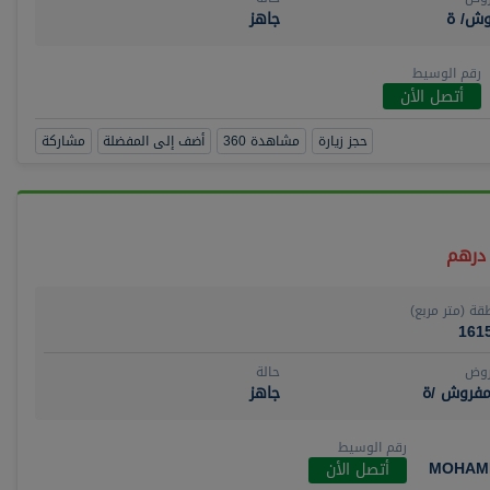
وش/ ة
جاهز
رقم الوسيط
أتصل الأن
حجز زيارة
مشاهدة 360
أضف إلى المفضلة
مشاركة
قة (متر مربع)
161
روض
حالة
مفروش /ة
جاهز
رقم الوسيط
MOHAM
أتصل الأن