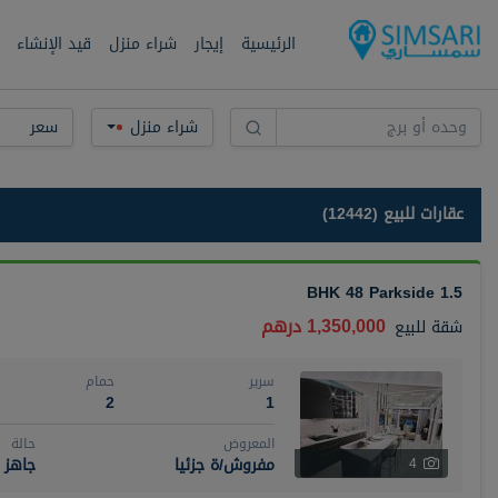
الرئيسية
إيجار
شراء منزل
قيد الإنشاء
شراء منزل
سعر
عقارات للبيع (12442)
1.5 BHK 48 Parkside
1,350,000 درهم
شقة
للبيع
سرير
حمام
2
1
المعروض
حالة
مفروش/ة جزئيا
جاهز
4