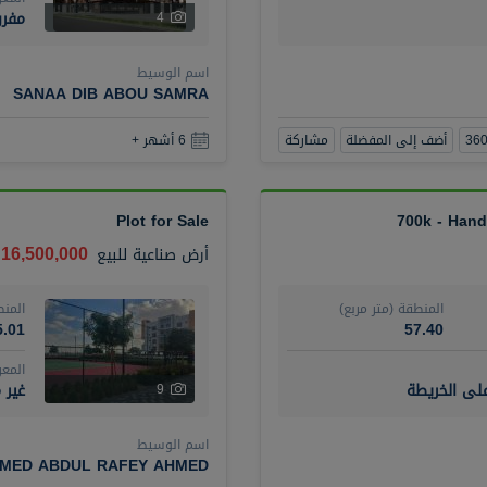
مفر
4
اسم الوسيط
SANAA DIB ABOU SAMRA
أضف إلى المفضلة
مشاركة
6 أشهر +
Plot for Sale
700k - Hand
16,500,000 درهم
أرض صناعية
للبيع
المنطقة (متر مربع)
المنط
5.01
57.40
المع
على الخريطة
غير 
9
اسم الوسيط
MED ABDUL RAFEY AHMED