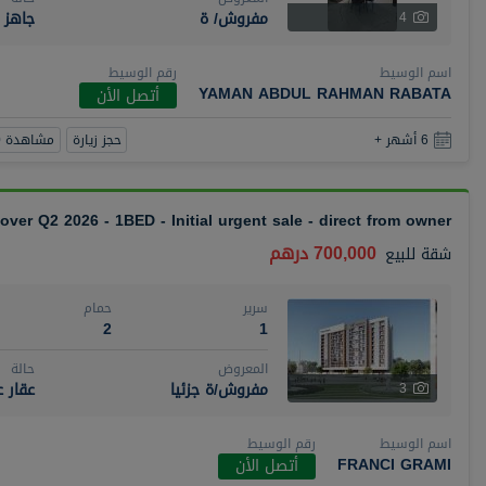
مفروش/ ة
جاهز
4
اسم الوسيط
رقم الوسيط
YAMAN ABDUL RAHMAN RABATA
أتصل الأن
حجز زيارة
مشاهدة 360
6 أشهر +
over Q2 2026 - 1BED - Initial urgent sale - direct from owner
700,000 درهم
شقة
للبيع
سرير
حمام
2
1
المعروض
حالة
مفروش/ة جزئيا
عقار 
3
اسم الوسيط
رقم الوسيط
FRANCI GRAMI
أتصل الأن