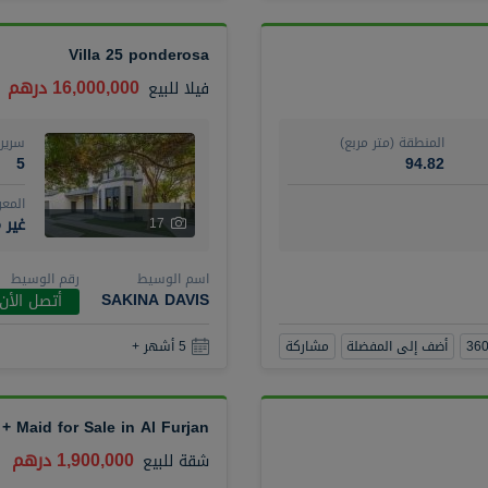
Villa 25 ponderosa
16,000,000 درهم
فيلا
للبيع
المنطقة (متر مربع)
سرير
5
94.82
المع
غير 
17
اسم الوسيط
رقم الوسيط
SAKINA DAVIS
أتصل الأن
أضف إلى المفضلة
مشاركة
5 أشهر +
 Maid for Sale in Al Furjan
1,900,000 درهم
شقة
للبيع