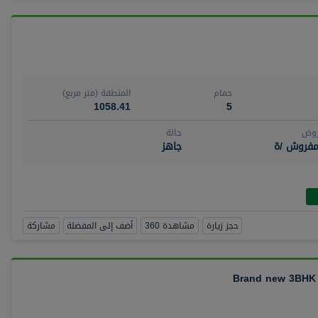
حمام
المنطقة (متر مربع)
1058.41
5
روض
حالة
مفروش /ة
جاهز
حجز زيارة
مشاهدة 360
أضف إلى المفضلة
مشاركة
Brand new 3BHK +