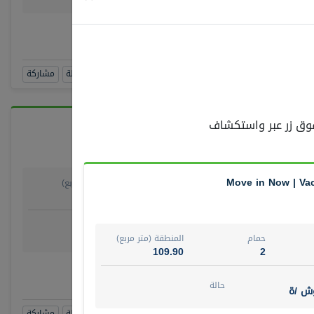
رقم الوسيط
RAJKUMAR REDDY BEER
أتصل الأن
حجز زيارة
مشاهدة 360
أضف إلى المفضلة
مشاركة
 فوق زر عبر واستكشاف
Move in Now | Vac
حمام
المنطقة (متر مربع)
278.64
4
روض
حالة
ش/ة جزئيا
جاهز
حمام
المنطقة (متر مربع)
109.90
2
الوسيط
صل الأن
حالة
وش /ة
حجز زيارة
مشاهدة 360
أضف إلى المفضلة
مشاركة