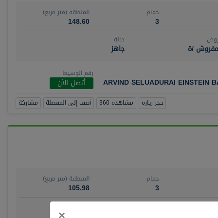
حمام
المنطقة (متر مربع)
148.60
3
روض
حالة
مفروش /ة
جاهز
رقم الوسيط
ARVIND SELUADURAI EINSTEIN 
أتصل الأن
حجز زيارة
مشاهدة 360
أضف إلى المفضلة
مشاركة
حمام
المنطقة (متر مربع)
105.98
3
روض
حالة
Close
×
ش/ة جزئيا
جاهز