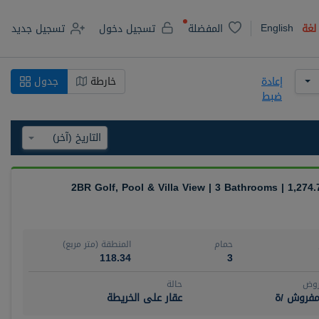
English
لغة
المفضلة
تسجيل دخول
تسجيل جديد
إعادة
خارطة
جدول
ضبط
2BR Golf, Pool & Villa View | 3 Bathrooms | 1,274.
حمام
المنطقة (متر مربع)
118.34
3
روض
حالة
مفروش /ة
عقار على الخريطة