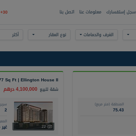
سجل إستفسارك
معلومات عنا
اتصل بنا
30+
الغرف والحمامات
نوع العقار
أكثر
77 Sq Ft | Ellington House II
4,100,000 درهم
شقة
للبيع
المنطقة (متر مربع)
سرير
2
75.43
المع
غير 
22