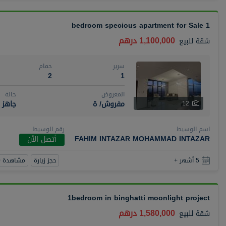
1 bedroom specious apartment for Sale
1,100,000 درهم
شقة
للبيع
سرير
حمام
2
1
المعروض
حالة
مفروش/ ة
جاهز
12
اسم الوسيط
رقم الوسيط
FAHIM INTAZAR MOHAMMAD INTAZAR
أتصل الأن
حجز زيارة
مشاهدة 360
5 أشهر +
1bedroom in binghatti moonlight project
1,580,000 درهم
شقة
للبيع