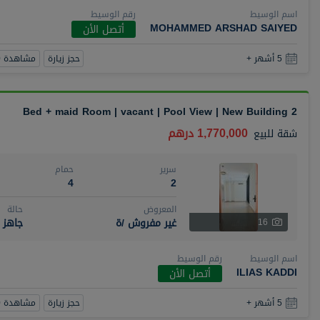
اسم الوسيط
رقم الوسيط
MOHAMMED ARSHAD SAIYED
أتصل الأن
حجز زيارة
مشاهدة 360
5 أشهر +
2 Bed + maid Room | vacant | Pool View | New Building
1,770,000 درهم
شقة
للبيع
سرير
حمام
4
2
المعروض
حالة
غير مفروش /ة
جاهز
16
اسم الوسيط
رقم الوسيط
ILIAS KADDI
أتصل الأن
حجز زيارة
مشاهدة 360
5 أشهر +