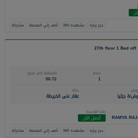
أن
حجز زيارة
مشاهدة 360
أضف إلى المفضلة
مشاركة
27th floor 1 Bed off
حمام
المنطقة (متر مربع)
50.72
1
روض
حالة
ش/ة جزئيا
عقار على الخريطة
رقم الوسيط
RAMYA RAJ
أتصل الأن
حجز زيارة
مشاهدة 360
أضف إلى المفضلة
مشاركة