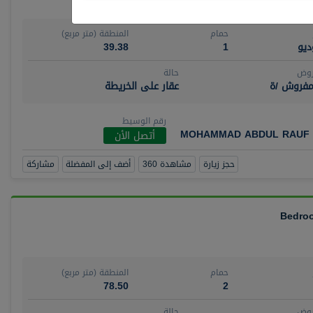
حمام
المنطقة (متر مربع)
يو
1
39.38
روض
حالة
مفروش /ة
عقار على الخريطة
رقم الوسيط
MOHAMMAD ABDUL RAUF 
أتصل الأن
حجز زيارة
مشاهدة 360
أضف إلى المفضلة
مشاركة
حمام
المنطقة (متر مربع)
78.50
2
روض
حالة