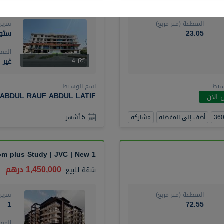
المنطقة (متر مربع)
سرير
23.05
ستود
المع
غير 
4
سيط
اسم الوسيط
ABDUL RAUF ABDUL LATIF
 الأن
أضف إلى المفضلة
مشاركة
5 أشهر +
1 Bedroom plus Study | JVC | New
1,450,000 درهم
شقة
للبيع
المنطقة (متر مربع)
سرير
1
72.55
المع