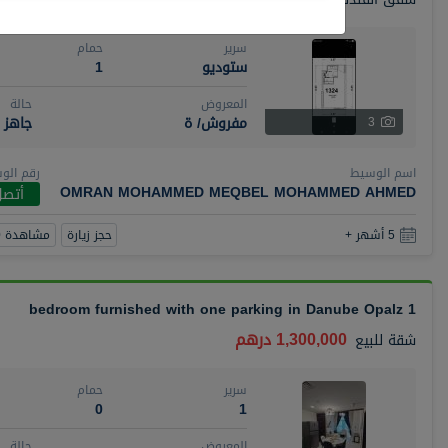
سرير
حمام
ستوديو
1
المعروض
حالة
مفروش/ ة
جاهز
3
اسم الوسيط
رقم الو
OMRAN MOHAMMED MEQBEL MOHAMMED AHMED
أتصل
حجز زيارة
مشاهدة 360
5 أشهر +
1 bedroom furnished with one parking in Danube Opalz
1,300,000 درهم
شقة
للبيع
سرير
حمام
0
1
المعروض
حالة