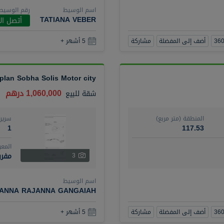
اسم الوسيط
رقم الوسيط
TATIANA VEBER
أتصل ال
أضف إلى المفضلة
مشاركة
5 أشهر +
 plan Sobha Solis Motor city
1,060,000 درهم
شقة
للبيع
المنطقة (متر مربع)
سرير
1
117.53
المع
مفرو
3
اسم الوسيط
ANNA RAJANNA GANGAIAH
أضف إلى المفضلة
مشاركة
5 أشهر +