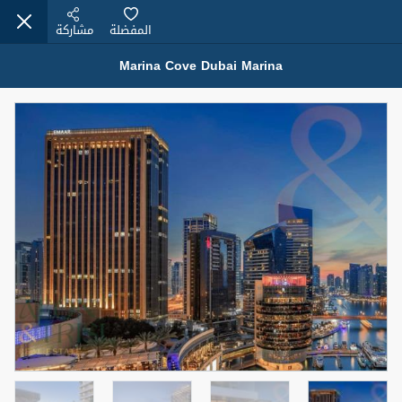
المفضلة
مشاركة
Marina Cove Dubai Marina
عقارات للبيع (12441)
1.5 BHK 48 Parkside
1,350,000 درهم
شقة
للبيع
المنطقة (متر
سرير
حمام
مربع)
2
1
75.43
4
المعروض
حالة
مفروش/ة جزئيا
جاهز
اسم الوسيط
رقم الوسيط
MOHAMMED ARSHAD SAIYED
أتصل الأن