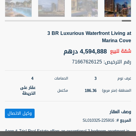
5 أشهر +
3 BR Luxurious Waterfront Living at
2BR Golf, Pool & Villa View | 3 Bathrooms | 1,274.77 Sq
Ft | Ellington House II
Marina Cove
4,100,000 درهم
شقة
للبيع
4,594,888 درهم
شقة
للبيع
رقم الترخيص
:
71667626125
المنطقة (متر
سرير
حمام
مربع)
3
2
118.34
4
3
غرف نوم
الحمامات
22
حالة
عقار على
المعروض
186.36
المنطقة (متر مربع)
مكتمل
عقار على
الخريطة
غير مفروش /ة
الخريطة
وصف العقار
وكيل الاتصال
اسم الوسيط
رقم الوسيط
تصفية
المفضلة
خريطة
TATIANA VEBER
أتصل الأن
المرجع #
:
SL010325-225916
Aeon & Trisl Real Estate offers an exceptional 3-bedroom apartment in
5 أشهر +