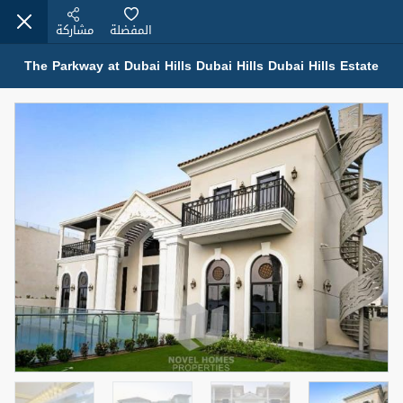
المفضلة
مشاركة
The Parkway at Dubai Hills Dubai Hills Dubai Hills Estate
عقارات للإيجار (13749)
Modern Renovated Unit Near Marina Metro Station
95,000 درهم
شقة
للإيجار
المنطقة (متر
سرير
حمام
مربع)
1
1
70.03
3
المعروض
الشيكات
غير مفروش /ة
1
اسم الوسيط
رقم الوسيط
NILOOFAR ABBAS VAKIL
أتصل الأن