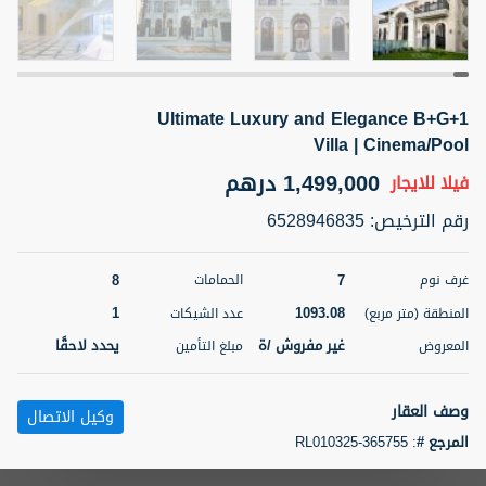
5 أشهر +
Ultimate Luxury and Elegance B+G+1
ELBRUS TOWER UNIT 2701 ON RENT
Villa | Cinema/Pool
95,000 درهم
شقة
للإيجار
1,499,000 درهم
فيلا
للايجار
المنطقة (متر
سرير
حمام
رقم الترخيص
:
6528946835
مربع)
2
1
71.39
8
7
غرف نوم
الحمامات
3
المعروض
الشيكات
مفروش/ ة
2
1
1093.08
المنطقة (متر مربع)
عدد الشيكات
غير مفروش /ة
يحدد لاحقًا
المعروض
مبلغ التأمين
اسم الوسيط
رقم الوسيط
ABDEMANAF EQBALBHAI KHANBHAI
أتصل
KHANBHAI EQBALBHAI SIRAJUDDIN
الأن
وصف العقار
وكيل الاتصال
تصفية
المفضلة
خريطة
المرجع #
:
RL010325-365755
5 أشهر +
Novel Homes Properties proudly presents this exceptional 7-bedroom