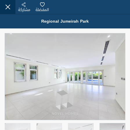
المفضلة
مشاركة
Regional Jumeirah Park
عقارات للإيجار (13750)
Modern Renovated Unit Near Marina Metro Station
95,000 درهم
شقة
للإيجار
المنطقة (متر
سرير
حمام
مربع)
1
1
70.03
3
المعروض
الشيكات
غير مفروش /ة
1
اسم الوسيط
رقم الوسيط
NILOOFAR ABBAS VAKIL
أتصل الأن