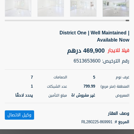
5 أشهر +
District One | Well Maintained |
ELBRUS TOWER UNIT 2701 ON RENT
Available Now
95,000 درهم
شقة
للإيجار
469,900 درهم
فيلا
للايجار
المنطقة (متر
سرير
حمام
رقم الترخيص
:
6513653600
مربع)
2
1
71.39
7
5
غرف نوم
الحمامات
3
المعروض
الشيكات
مفروش/ ة
2
1
799.99
المنطقة (متر مربع)
عدد الشيكات
غير مفروش /ة
يحدد لاحقًا
المعروض
مبلغ التأمين
اسم الوسيط
رقم الوسيط
ABDEMANAF EQBALBHAI KHANBHAI
أتصل
KHANBHAI EQBALBHAI SIRAJUDDIN
الأن
وصف العقار
وكيل الاتصال
تصفية
المفضلة
خريطة
المرجع #
:
RL280225-869991
5 أشهر +
Novel Homes Properties proudly presents this exceptional, well-