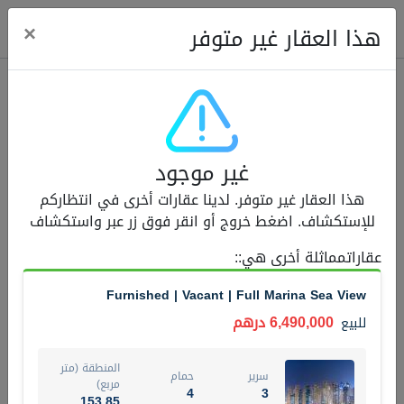
ose
×
هذا العقار غير متوفر
عقارات للبيع (12442)
غير موجود
1.5 BHK 48 Parkside
هذا العقار غير متوفر. لدينا عقارات أخرى في انتظاركم
1,350,000 درهم
شقة
للبيع
للإستكشاف. اضغط خروج أو انقر فوق زر عبر واستكشاف
المنطقة (متر
عقاراتمماثلة أخرى هي:
:
سرير
حمام
مربع)
2
1
75.43
Furnished | Vacant | Full Marina Sea View
4
المعروض
حالة
6,490,000 درهم
للبيع
مفروش/ة جزئيا
جاهز
المنطقة (متر
سرير
حمام
اسم الوسيط
رقم الوسيط
مربع)
4
3
MOHAMMED ARSHAD SAIYED
أتصل الأن
153.85