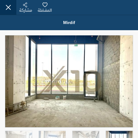
المفضلة
مشاركة
Mirdif
عقارات للإيجار (13750)
Modern Renovated Unit Near Marina Metro Station
95,000 درهم
شقة
للإيجار
المنطقة (متر
سرير
حمام
مربع)
1
1
70.03
3
المعروض
الشيكات
غير مفروش /ة
1
اسم الوسيط
رقم الوسيط
NILOOFAR ABBAS VAKIL
أتصل الأن