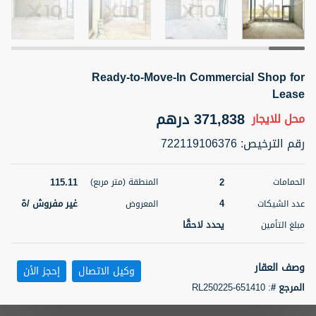
5 أشهر +
Ready-to-Move-In Commercial Shop for
ELBRUS TOWER UNIT 2701 ON RENT
Lease
95,000 درهم
شقة
للإيجار
371,838 درهم
محل
للايجار
المنطقة (متر
سرير
حمام
رقم الترخيص
:
722119106376
مربع)
2
1
71.39
115.11
2
الحمامات
المنطقة (متر مربع)
3
المعروض
الشيكات
مفروش/ ة
2
4
غير مفروش /ة
عدد الشيكات
المعروض
يحدد لاحقًا
مبلغ التأمين
اسم الوسيط
رقم الوسيط
ABDEMANAF EQBALBHAI KHANBHAI
أتصل
KHANBHAI EQBALBHAI SIRAJUDDIN
الأن
وصف العقار
وكيل الاتصال
إحجز الأن
تصفية
المفضلة
خريطة
المرجع #
:
RL250225-651410
5 أشهر +
Located in the heart of Mirdif, this prime commercial office space offers