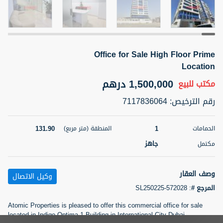
5 أشهر +
Office for Sale High Floor Prime
2BR Golf, Pool & Villa View | 3 Bathrooms | 1,274.77 Sq
Ft | Ellington House II
Location
4,100,000 درهم
شقة
للبيع
1,500,000 درهم
مكتب
للبيع
رقم الترخيص
:
7117836064
المنطقة (متر
سرير
حمام
مربع)
3
2
118.34
131.90
1
الحمامات
المنطقة (متر مربع)
22
حالة
جاهز
مكتمل
المعروض
عقار على
غير مفروش /ة
الخريطة
وصف العقار
وكيل الاتصال
اسم الوسيط
رقم الوسيط
المرجع #
:
SL250225-572028
تصفية
المفضلة
خريطة
TATIANA VEBER
أتصل الأن
Atomic Properties is pleased to offer this commercial office for sale
located in Indigo Optima 1 Building in International City Dubai
5 أشهر +