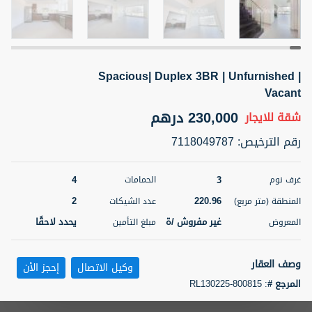
5 أشهر +
Spacious| Duplex 3BR | Unfurnished |
ELBRUS TOWER UNIT 2701 ON RENT
Vacant
95,000 درهم
شقة
للإيجار
230,000 درهم
شقة
للايجار
المنطقة (متر
سرير
حمام
رقم الترخيص
:
7118049787
مربع)
2
1
71.39
4
3
غرف نوم
الحمامات
3
المعروض
الشيكات
مفروش/ ة
2
2
220.96
المنطقة (متر مربع)
عدد الشيكات
غير مفروش /ة
يحدد لاحقًا
المعروض
مبلغ التأمين
اسم الوسيط
رقم الوسيط
ABDEMANAF EQBALBHAI KHANBHAI
أتصل
KHANBHAI EQBALBHAI SIRAJUDDIN
الأن
وصف العقار
وكيل الاتصال
إحجز الأن
تصفية
المفضلة
خريطة
المرجع #
:
RL130225-800815
5 أشهر +
Candour Real Estate Broker LLC is delighted to present this 3BR