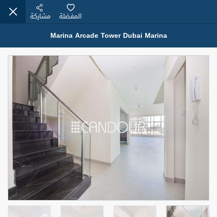
المفضلة
مشاركة
Marina Arcade Tower Dubai Marina
عقارات للإيجار (13750)
Modern Renovated Unit Near Marina Metro Station
95,000 درهم
شقة
للإيجار
المنطقة (متر
سرير
حمام
مربع)
1
1
70.03
3
المعروض
الشيكات
غير مفروش /ة
1
اسم الوسيط
رقم الوسيط
NILOOFAR ABBAS VAKIL
أتصل الأن