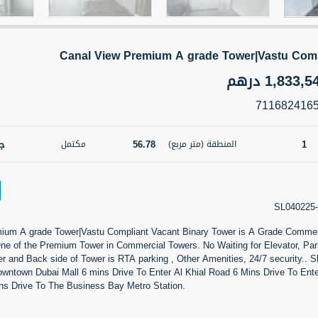
اسم الوسيط
رقم الوسيط
TATIANA VEBER
أتصل ال
Canal View Premium A grade Tower|Vastu Comp
أضف إلى المفضلة
مشاركة
5 أشهر +
1,833, درهم
711682416
 plan Sobha Solis Motor city
1,060,000 درهم
شقة
للبيع
1
56.78
جا
المنطقة (متر مربع)
مكتمل
المنطقة (متر مربع)
سرير
1
117.53
SL040225-
المع
مفرو
3
ium A grade Tower|Vastu Compliant Vacant Binary Tower is A Grade Commerc
e of the Premium Tower in Commercial Towers. No Waiting for Elevator, Parki
اسم الوسيط
er and Back side of Tower is RTA parking , Other Amenities, 24/7 security.. 
ANNA RAJANNA GANGAIAH
wntown Dubai Mall 6 mins Drive To Enter Al Khial Road 6 Mins Drive To Ent
s Drive To The Business Bay Metro Station.
أضف إلى المفضلة
مشاركة
5 أشهر +