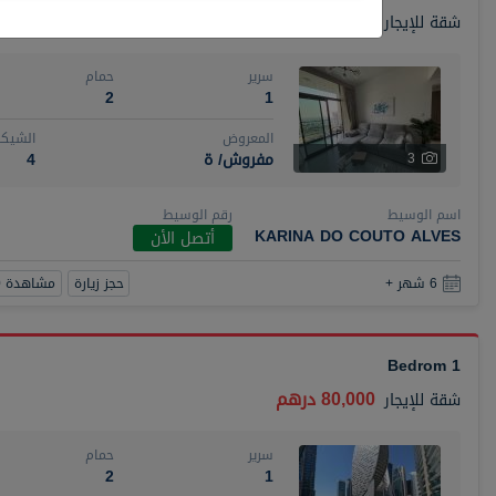
110,000 درهم
شقة
للإيجار
سرير
حمام
2
1
المعروض
الشيكا
مفروش/ ة
4
3
اسم الوسيط
رقم الوسيط
KARINA DO COUTO ALVES
أتصل الأن
حجز زيارة
مشاهدة 360
6 شهر +
1 Bedrom
80,000 درهم
شقة
للإيجار
سرير
حمام
2
1