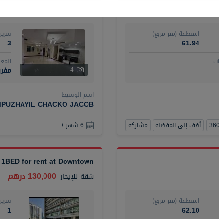
120,000 درهم
فيلا
للإيجار
المنطقة (متر مربع)
سرير
3
61.94
ت
المع
مفرو
4
اسم الوسيط
MPUZHAYIL CHACKO JACOB
أضف إلى المفضلة
مشاركة
6 شهر +
 1BED for rent at Downtown
130,000 درهم
شقة
للإيجار
المنطقة (متر مربع)
سرير
1
62.10