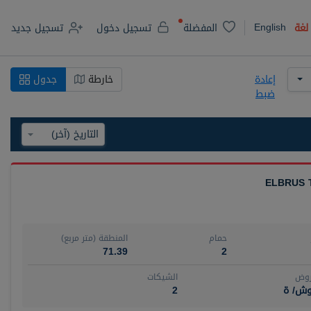
English
لغة
المفضلة
تسجيل دخول
تسجيل جديد
إعادة
خارطة
جدول
ضبط
ELBRUS 
حمام
المنطقة (متر مربع)
71.39
2
روض
الشيكات
وش/ ة
2