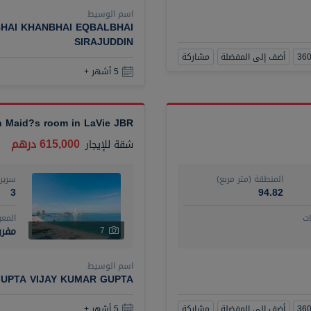
اسم الوسيط
HAI KHANBHAI EQBALBHAI
SIRAJUDDIN
أضف إلى المفضلة
مشاركة
5 أشهر +
th Maid?s room in LaVie JBR
615,000 درهم
شقة
للإيجار
المنطقة (متر مربع)
سرير
3
94.82
ت
المع
مفر
7
اسم الوسيط
UPTA VIJAY KUMAR GUPTA
أضف إلى المفضلة
مشاركة
5 أشهر +