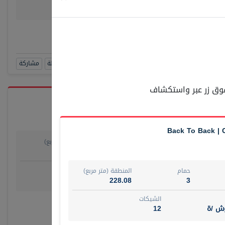
وش/ ة
4
رقم الوسيط
SUAD AKR
أتصل الأن
حجز زيارة
مشاهدة 360
أضف إلى المفضلة
مشاركة
 فوق زر عبر واستكشاف
Back To Back | 
حمام
المنطقة (متر مربع)
55.15
1
روض
الشيكات
حمام
المنطقة (متر مربع)
مفروش /ة
4
228.08
3
الشيكات
رقم الوسيط
وش /ة
12
أتصل الأن