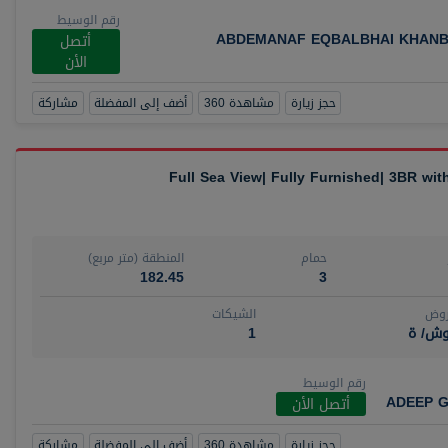
رقم الوسيط
ABDEMANAF EQBALBHAI KHANB
أتصل
الأن
حجز زيارة
مشاهدة 360
أضف إلى المفضلة
مشاركة
Full Sea View| Fully Furnished| 3BR wi
حمام
المنطقة (متر مربع)
182.45
3
روض
الشيكات
وش/ ة
1
رقم الوسيط
ADEEP G
أتصل الأن
حجز زيارة
مشاهدة 360
أضف إلى المفضلة
مشاركة