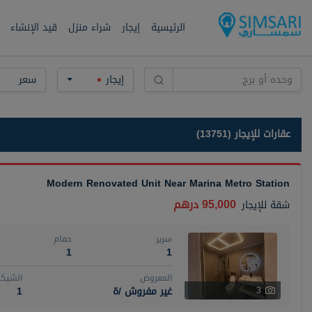
الرئيسية
إيجار
شراء منزل
قيد الإنشاء
إيجار
سعر
عقارات للإيجار (13751)
Modern Renovated Unit Near Marina Metro Station
95,000 درهم
شقة
للإيجار
سرير
حمام
1
1
المعروض
الشيكا
غير مفروش /ة
1
3