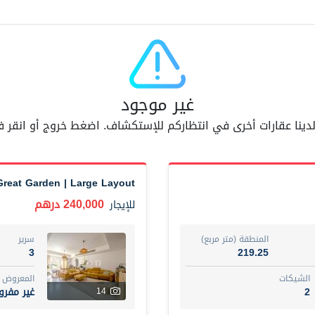
مفر
7
اسم الوسيط
AM BAHA ALDIN AL BAYATI
أضف إلى المفضلة
مشاركة
6 شهر +
غير موجود
 لدينا عقارات أخرى في انتظاركم للإستكشاف. اضغط خروج أو انقر
Dubai
Fully furnished 2-be
74,500 درهم
شقة
للإيجار
Great Garden | Large Layout
المنطقة (متر مربع)
سرير
240,000 درهم
للإيجار
1
67.43
ت
المع
المنطقة (متر مربع)
سرير
غير 
7
3
219.25
الشيكات
المعروض
اسم الوسيط
2
غير مفر
14
مصعب مهدى محمد عبدالرسول