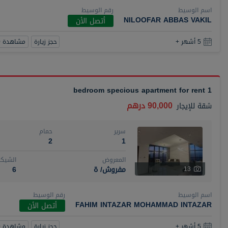
اسم الوسيط
رقم الوسيط
NILOOFAR ABBAS VAKIL
أتصل الأن
حجز زيارة
مشاهدة 360
5 أشهر +
1 bedroom specious apartment for rent
90,000 درهم
شقة
للإيجار
سرير
حمام
2
1
المعروض
الشيكا
مفروش/ ة
6
13
اسم الوسيط
رقم الوسيط
FAHIM INTAZAR MOHAMMAD INTAZAR
أتصل الأن
حجز زيارة
مشاهدة 360
5 أشهر +