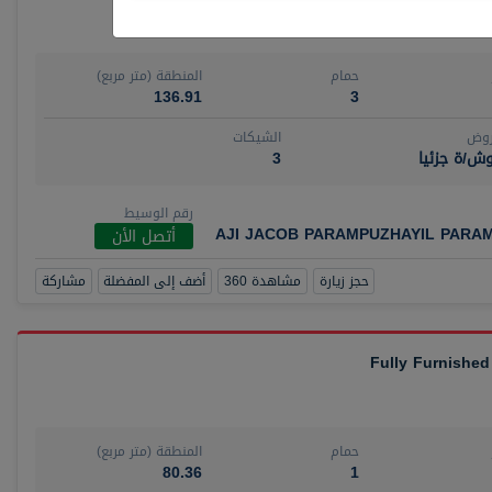
حمام
المنطقة (متر مربع)
136.91
3
روض
الشيكات
ش/ة جزئيا
3
رقم الوسيط
AJI JACOB PARAMPUZHAYIL PARA
أتصل الأن
حجز زيارة
مشاهدة 360
أضف إلى المفضلة
مشاركة
Fully Furnished
حمام
المنطقة (متر مربع)
80.36
1