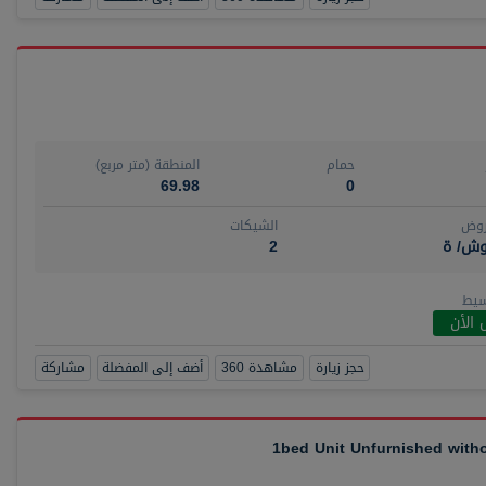
حمام
المنطقة (متر مربع)
69.98
0
روض
الشيكات
وش/ ة
2
سيط
 الأن
حجز زيارة
مشاهدة 360
أضف إلى المفضلة
مشاركة
1bed Unit Unfurnished wit