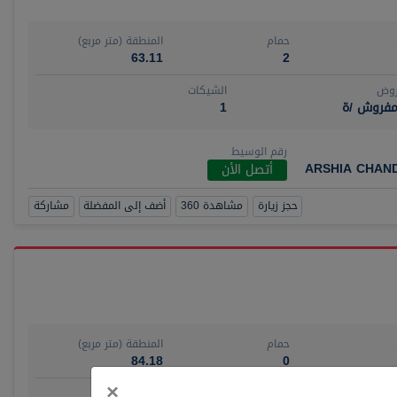
حمام
المنطقة (متر مربع)
63.11
2
روض
الشيكات
مفروش /ة
1
رقم الوسيط
ARSHIA CHAN
أتصل الأن
حجز زيارة
مشاهدة 360
أضف إلى المفضلة
مشاركة
حمام
المنطقة (متر مربع)
84.18
0
Close
×
روض
الشيكات