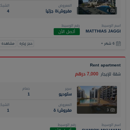
المعروض
الشيكا
مفروش/ة جزئيا
4
4
اسم الوسيط
رقم الوسيط
MATTHIAS JAGGI
أتصل الأن
حجز زيارة
مشاهدة 360
6 شهر +
Rent apartment
7,000 درهم
شقة
للإيجار
سرير
حمام
ستوديو
1
المعروض
الشيكا
مفروش/ ة
1
3
اسم الوسيط
رقم الوسيط