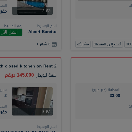
ت
المع
مفر
3
اسم الوسيط
رقم الوسيط
Albert Baretto
أتصل الأن
أضف إلى المفضلة
مشاركة
6 شهر +
2 BR plus maid with closed kitchen on Rent
145,000 درهم
شقة
للإيجار
المنطقة (متر مربع)
سرير
2
33.00
ت
المع
مفرو
3
اسم الوسيط