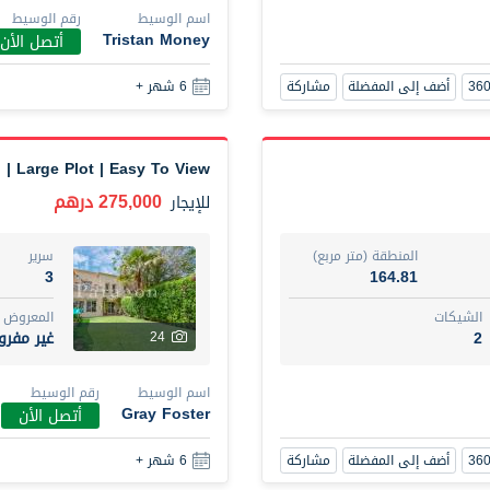
اسم الوسيط
رقم الوسيط
أضف إلى المفضلة
مشاركة
6 شهر +
Tristan Money
أتصل الأن
أضف إلى المفضلة
مشاركة
6 شهر +
New Studio for rent
48,000 درهم
شقة
للإيجار
| Large Plot | Easy To View
المنطقة (متر مربع)
سرير
275,000 درهم
للإيجار
80.44
ستود
ت
المع
المنطقة (متر مربع)
سرير
غير 
3
3
164.81
الشيكات
المعروض
اسم الوسيط
2
غير مفر
24
UHI DIT TAMAR DAKESSIAN
اسم الوسيط
رقم الوسيط
أضف إلى المفضلة
مشاركة
6 شهر +
Gray Foster
أتصل الأن
أضف إلى المفضلة
مشاركة
6 شهر +
3 bhk villa near maktoum airport r/a