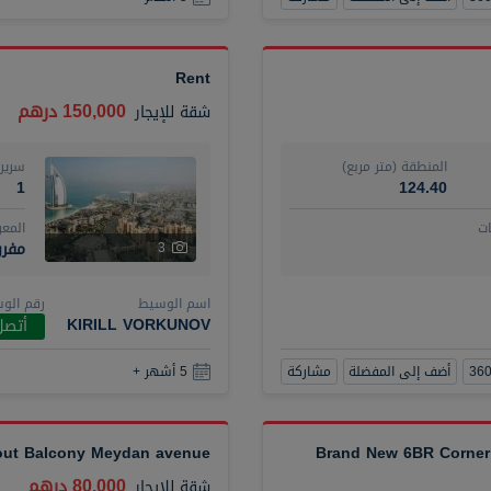
Rent
150,000 درهم
شقة
للإيجار
المنطقة (متر مربع)
سرير
1
124.40
ت
المع
مفر
3
اسم الوسيط
رقم الو
KIRILL VORKUNOV
أتصل
أضف إلى المفضلة
مشاركة
5 أشهر +
hout Balcony Meydan avenue
Brand New 6BR Corner 
80,000 درهم
شقة
للإيجار