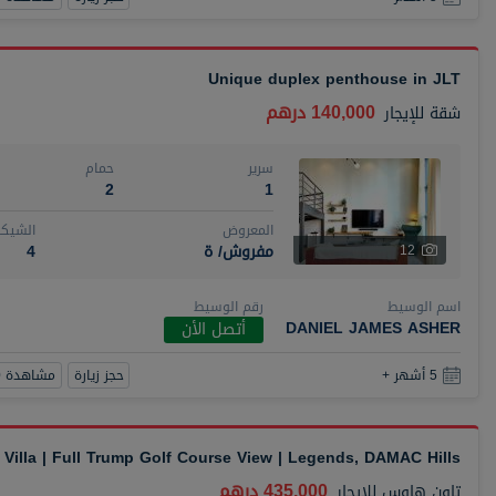
Unique duplex penthouse in JLT
140,000 درهم
شقة
للإيجار
سرير
حمام
2
1
المعروض
الشيكا
مفروش/ ة
4
12
اسم الوسيط
رقم الوسيط
DANIEL JAMES ASHER
أتصل الأن
حجز زيارة
مشاهدة 360
5 أشهر +
Villa | Full Trump Golf Course View | Legends, DAMAC Hills
435,000 درهم
تاون هاوس
للإيجار