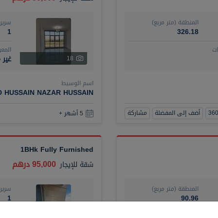
المنطقة (متر مربع)
سرير
1
326.18
ت
المع
غير 
18
اسم الوسيط
D HUSSAIN NAZAR HUSSAIN
أضف إلى المفضلة
مشاركة
5 أشهر +
1BHk Fully Furnished
95,000 درهم
شقة
للإيجار
المنطقة (متر مربع)
سرير
1
90.96
ت
المع