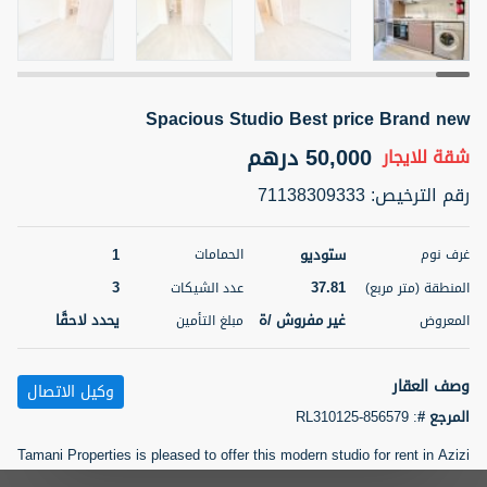
5 أشهر +
Spacious Studio Best price Brand new
ELBRUS TOWER UNIT 2701 ON RENT
95,000 درهم
50,000 درهم
شقة
للإيجار
شقة
للايجار
رقم الترخيص
:
71138309333
المنطقة (متر
سرير
حمام
مربع)
2
1
71.39
ستوديو
1
غرف نوم
الحمامات
3
37.81
3
المعروض
الشيكات
المنطقة (متر مربع)
عدد الشيكات
مفروش/ ة
2
غير مفروش /ة
يحدد لاحقًا
المعروض
مبلغ التأمين
اسم الوسيط
رقم الوسيط
ABDEMANAF EQBALBHAI KHANBHAI
أتصل
وصف العقار
وكيل الاتصال
KHANBHAI EQBALBHAI SIRAJUDDIN
الأن
المرجع #
:
RL310125-856579
تصفية
المفضلة
خريطة
5 أشهر +
Tamani Properties is pleased to offer this modern studio for rent in Azizi
Riviera 03, Meydan.