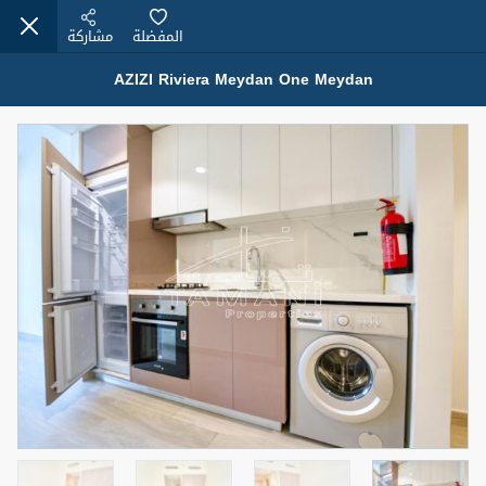
المفضلة
مشاركة
AZIZI Riviera Meydan One Meydan
عقارات للإيجار (13750)
Modern Renovated Unit Near Marina Metro Station
95,000 درهم
شقة
للإيجار
المنطقة (متر
سرير
حمام
مربع)
1
1
70.03
3
المعروض
الشيكات
غير مفروش /ة
1
اسم الوسيط
رقم الوسيط
NILOOFAR ABBAS VAKIL
أتصل الأن