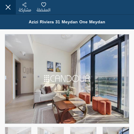
المفضلة
مشاركة
Azizi Riviera 31 Meydan One Meydan
عقارات للإيجار (13750)
Modern Renovated Unit Near Marina Metro Station
95,000 درهم
شقة
للإيجار
المنطقة (متر
سرير
حمام
مربع)
1
1
70.03
3
المعروض
الشيكات
غير مفروش /ة
1
اسم الوسيط
رقم الوسيط
NILOOFAR ABBAS VAKIL
أتصل الأن