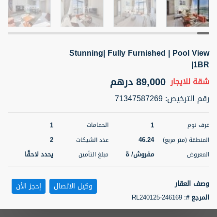
5 أشهر +
Stunning| Fully Furnished | Pool View
ELBRUS TOWER UNIT 2701 ON RENT
|1BR
95,000 درهم
شقة
للإيجار
89,000 درهم
شقة
للايجار
المنطقة (متر
سرير
حمام
رقم الترخيص
:
71347587269
مربع)
2
1
71.39
1
1
غرف نوم
الحمامات
3
المعروض
الشيكات
مفروش/ ة
2
2
46.24
المنطقة (متر مربع)
عدد الشيكات
مفروش/ ة
يحدد لاحقًا
المعروض
مبلغ التأمين
اسم الوسيط
رقم الوسيط
ABDEMANAF EQBALBHAI KHANBHAI
أتصل
KHANBHAI EQBALBHAI SIRAJUDDIN
الأن
وصف العقار
وكيل الاتصال
إحجز الأن
تصفية
المفضلة
خريطة
المرجع #
:
RL240125-246169
5 أشهر +
Candour Real Estate Broker LLC is Delighted to present this amazing