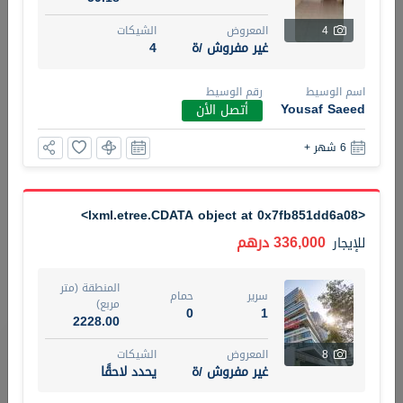
4
المعروض
الشيكات
5 أشهر +
غير مفروش /ة
4
اسم الوسيط
رقم الوسيط
ELBRUS TOWER UNIT 2701 ON RENT
Yousaf Saeed
أتصل الأن
95,000 درهم
شقة
للإيجار
6 شهر +
المنطقة (متر
سرير
حمام
مربع)
2
1
71.39
<lxml.etree.CDATA object at 0x7fb851dd6a08>
3
المعروض
الشيكات
336,000 درهم
للإيجار
مفروش/ ة
2
المنطقة (متر
سرير
حمام
اسم الوسيط
رقم الوسيط
مربع)
0
1
ABDEMANAF EQBALBHAI KHANBHAI
أتصل
2228.00
KHANBHAI EQBALBHAI SIRAJUDDIN
الأن
تصفية
المفضلة
خريطة
8
المعروض
الشيكات
غير مفروش /ة
يحدد لاحقًا
5 أشهر +