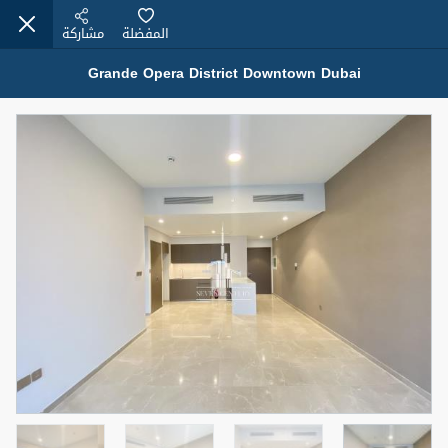
المفضلة
مشاركة
Grande Opera District Downtown Dubai
عقارات للإيجار (13750)
Modern Renovated Unit Near Marina Metro Station
95,000 درهم
شقة
للإيجار
المنطقة (متر
سرير
حمام
مربع)
1
1
70.03
3
المعروض
الشيكات
غير مفروش /ة
1
اسم الوسيط
رقم الوسيط
NILOOFAR ABBAS VAKIL
أتصل الأن