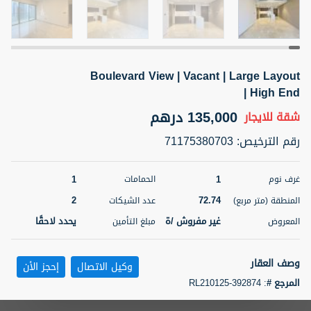
5 أشهر +
Boulevard View | Vacant | Large Layout
ELBRUS TOWER UNIT 2701 ON RENT
| High End
95,000 درهم
شقة
للإيجار
135,000 درهم
شقة
للايجار
المنطقة (متر
سرير
حمام
رقم الترخيص
:
71175380703
مربع)
2
1
71.39
1
1
غرف نوم
الحمامات
3
المعروض
الشيكات
مفروش/ ة
2
2
72.74
المنطقة (متر مربع)
عدد الشيكات
غير مفروش /ة
يحدد لاحقًا
المعروض
مبلغ التأمين
اسم الوسيط
رقم الوسيط
ABDEMANAF EQBALBHAI KHANBHAI
أتصل
KHANBHAI EQBALBHAI SIRAJUDDIN
الأن
وصف العقار
وكيل الاتصال
إحجز الأن
تصفية
المفضلة
خريطة
المرجع #
:
RL210125-392874
5 أشهر +
Seven Century Real Estate is proud to present this spacious 1