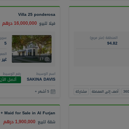
Villa 25 ponderosa
16,000,000 درهم
فيلا
للبيع
المنطقة (متر مربع)
سرير
5
94.82
المع
غير 
17
اسم الوسيط
رقم الوسيط
SAKINA DAVIS
أتصل الأن
أضف إلى المفضلة
مشاركة
5 أشهر +
 Maid for Sale in Al Furjan
1,900,000 درهم
شقة
للبيع