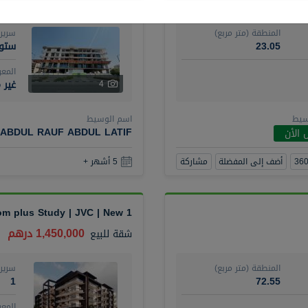
المنطقة (متر مربع)
سرير
23.05
ستود
المع
غير 
4
سيط
اسم الوسيط
ABDUL RAUF ABDUL LATIF
 الأن
أضف إلى المفضلة
مشاركة
5 أشهر +
1 Bedroom plus Study | JVC | New
1,450,000 درهم
شقة
للبيع
المنطقة (متر مربع)
سرير
1
72.55
المع