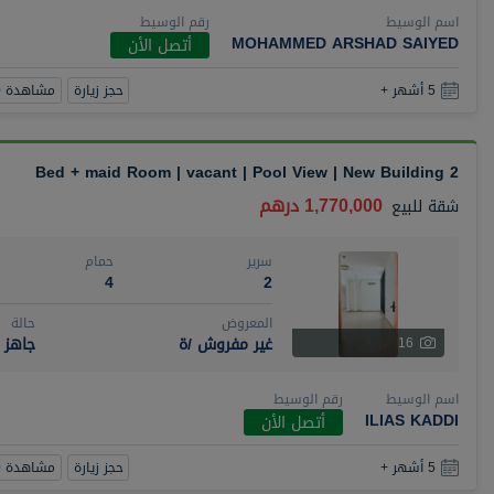
اسم الوسيط
رقم الوسيط
MOHAMMED ARSHAD SAIYED
أتصل الأن
حجز زيارة
مشاهدة 360
5 أشهر +
2 Bed + maid Room | vacant | Pool View | New Building
1,770,000 درهم
شقة
للبيع
سرير
حمام
4
2
المعروض
حالة
غير مفروش /ة
جاهز
16
اسم الوسيط
رقم الوسيط
ILIAS KADDI
أتصل الأن
حجز زيارة
مشاهدة 360
5 أشهر +