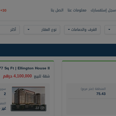
سجل إستفسارك
معلومات عنا
اتصل بنا
30+
الغرف والحمامات
نوع العقار
أكثر
77 Sq Ft | Ellington House II
4,100,000 درهم
شقة
للبيع
المنطقة (متر مربع)
سرير
2
75.43
المع
غير 
22