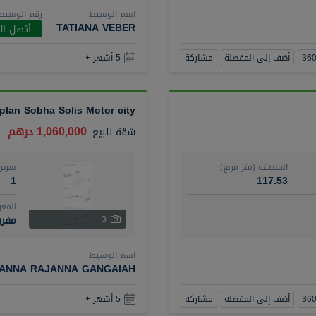
اسم الوسيط
رقم الوسيط
TATIANA VEBER
أتصل ال
أضف إلى المفضلة
مشاركة
5 أشهر +
 plan Sobha Solis Motor city
1,060,000 درهم
شقة
للبيع
المنطقة (متر مربع)
سرير
1
117.53
المع
مفرو
3
اسم الوسيط
ANNA RAJANNA GANGAIAH
أضف إلى المفضلة
مشاركة
5 أشهر +