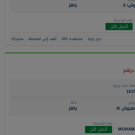
وش/ ة
جاهز
رقم الوسيط
أتصل الأن
حجز زيارة
مشاهدة 360
أضف إلى المفضلة
مشاركة
قة (متر مربع)
161
روض
حالة
مفروش /ة
جاهز
رقم الوسيط
MOHAM
أتصل الأن