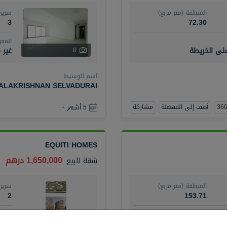
المنطقة (متر مربع)
سرير
3
72.30
المع
على الخريطة
غير 
8
اسم الوسيط
BALAKRISHNAN SELVADURAI
أضف إلى المفضلة
مشاركة
5 أشهر +
EQUITI HOMES
1,650,000 درهم
شقة
للبيع
المنطقة (متر مربع)
سرير
2
153.71
المع
مفرو
4