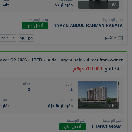
مفروش/ ة
جاهز
4
اسم الوسيط
رقم الوسيط
YAMAN ABDUL RAHMAN RABATA
أتصل الأن
حجز زيارة
مشاهدة 360
6 أشهر +
over Q2 2026 - 1BED - Initial urgent sale - direct from owner
700,000 درهم
شقة
للبيع
سرير
حمام
2
1
المعروض
حالة
مفروش/ة جزئيا
عقار 
3
اسم الوسيط
رقم الوسيط
FRANCI GRAMI
أتصل الأن