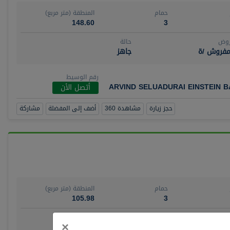
حمام
المنطقة (متر مربع)
148.60
3
روض
حالة
مفروش /ة
جاهز
رقم الوسيط
ARVIND SELUADURAI EINSTEIN 
أتصل الأن
حجز زيارة
مشاهدة 360
أضف إلى المفضلة
مشاركة
حمام
المنطقة (متر مربع)
105.98
3
روض
حالة
Close
×
ش/ة جزئيا
جاهز