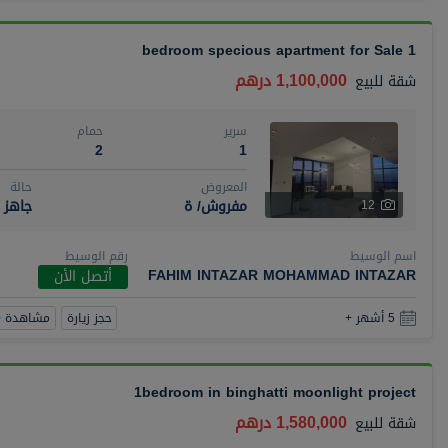
1 bedroom specious apartment for Sale
1,100,000 درهم
شقة
للبيع
سرير
حمام
2
1
المعروض
حالة
مفروش/ ة
جاهز
12
اسم الوسيط
رقم الوسيط
FAHIM INTAZAR MOHAMMAD INTAZAR
أتصل الأن
حجز زيارة
مشاهدة 360
5 أشهر +
1bedroom in binghatti moonlight project
1,580,000 درهم
شقة
للبيع