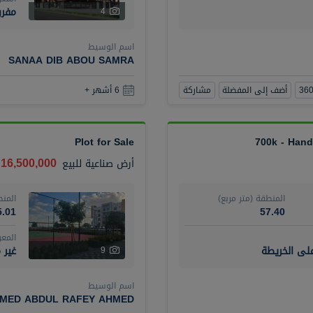
مفر
4
اسم الوسيط
SANAA DIB ABOU SAMRA
أضف إلى المفضلة
مشاركة
6 أشهر +
Plot for Sale
700k - Hand
16,500,000 درهم
أرض صناعية
للبيع
المنطقة (متر مربع)
المنط
5.01
57.40
المع
على الخريطة
غير 
9
اسم الوسيط
MED ABDUL RAFEY AHMED