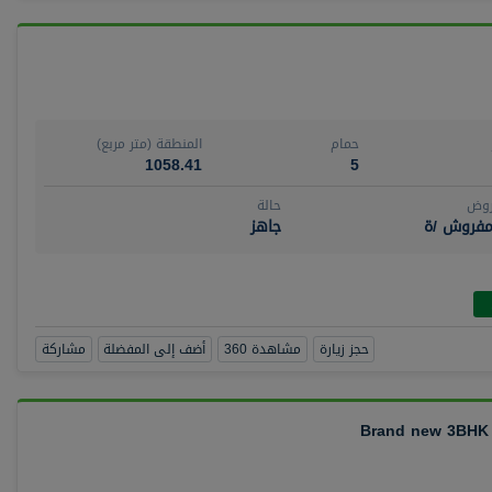
حمام
المنطقة (متر مربع)
1058.41
5
روض
حالة
مفروش /ة
جاهز
حجز زيارة
مشاهدة 360
أضف إلى المفضلة
مشاركة
Brand new 3BHK +