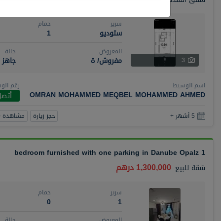
سرير
حمام
ستوديو
1
المعروض
حالة
مفروش/ ة
جاهز
3
اسم الوسيط
رقم الو
OMRAN MOHAMMED MEQBEL MOHAMMED AHMED
أتصل
حجز زيارة
مشاهدة 360
5 أشهر +
1 bedroom furnished with one parking in Danube Opalz
1,300,000 درهم
شقة
للبيع
سرير
حمام
0
1
المعروض
حالة