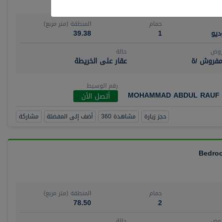
حمام
المنطقة (متر مربع)
يو
1
39.38
روض
حالة
مفروش /ة
عقار على الخريطة
رقم الوسيط
MOHAMMAD ABDUL RAUF 
أتصل الأن
حجز زيارة
مشاهدة 360
أضف إلى المفضلة
مشاركة
حمام
المنطقة (متر مربع)
78.50
2
روض
حالة