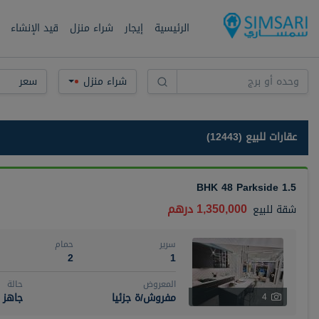
الرئيسية
إيجار
شراء منزل
قيد الإنشاء
شراء منزل
سعر
عقارات للبيع (12443)
1.5 BHK 48 Parkside
1,350,000 درهم
شقة
للبيع
سرير
حمام
2
1
المعروض
حالة
مفروش/ة جزئيا
جاهز
4