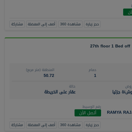
أن
حجز زيارة
مشاهدة 360
أضف إلى المفضلة
مشاركة
27th floor 1 Bed off
حمام
المنطقة (متر مربع)
50.72
1
روض
حالة
ش/ة جزئيا
عقار على الخريطة
رقم الوسيط
RAMYA RAJ
أتصل الأن
حجز زيارة
مشاهدة 360
أضف إلى المفضلة
مشاركة