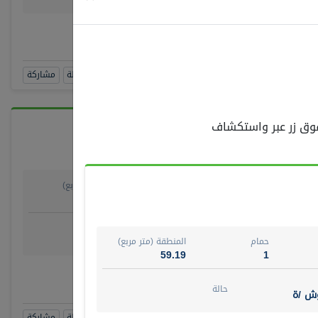
رقم الوسيط
RAJKUMAR REDDY BEER
أتصل الأن
حجز زيارة
مشاهدة 360
أضف إلى المفضلة
مشاركة
 فوق زر عبر واستكشاف
حمام
المنطقة (متر مربع)
278.64
4
روض
حالة
ش/ة جزئيا
جاهز
حمام
المنطقة (متر مربع)
59.19
1
الوسيط
صل الأن
حالة
وش /ة
حجز زيارة
مشاهدة 360
أضف إلى المفضلة
مشاركة