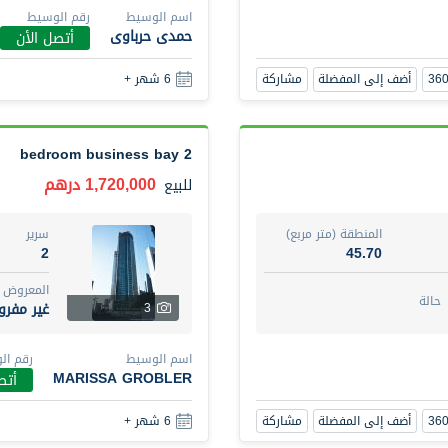
اسم الوسيط
رقم الوسيط
حمدى حرباوى
أتصل الأن
1 Bed Room Fully furnished Vida Residence
أضف إلى المفضلة
مشاركة
6 شهر +
2,000,000 درهم
شقة
للبيع
2 bedroom business bay
المنطقة (متر مربع)
سرير
1
88.01
1,720,000 درهم
للبيع
المع
على الخريطة
مفر
8
المنطقة (متر مربع)
سرير
2
45.70
اسم الوسيط
رقم الوسي
المعروض
BEKZAT ADAYEV
أتصل ال
حالة
غير مفر
3
أضف إلى المفضلة
مشاركة
5 أشهر +
اسم الوسيط
رقم ال
MARISSA GROBLER
أتص
Harmony by Al Mizan
أضف إلى المفضلة
مشاركة
6 شهر +
670,000 درهم
شقة
للبيع