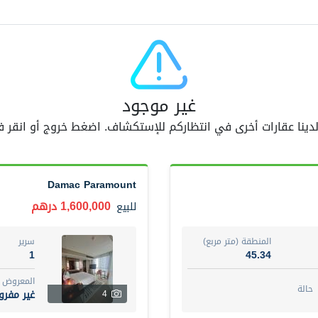
اسم الوسيط
AM GOPAL REDDY BEERAM
أضف إلى المفضلة
مشاركة
5 أشهر +
غير موجود
 لدينا عقارات أخرى في انتظاركم للإستكشاف. اضغط خروج أو انقر
3 Bedroom Villa
4,300,000 درهم
فيلا
للبيع
Damac Paramount
المنطقة (متر مربع)
سرير
3
65.94
1,600,000 درهم
للبيع
المع
مفرو
3
المنطقة (متر مربع)
سرير
1
45.34
اسم الوسيط
رقم 
المعروض
GEORGES AL HABEL
أت
حالة
غير مفر
4
أضف إلى المفضلة
مشاركة
5 أشهر +