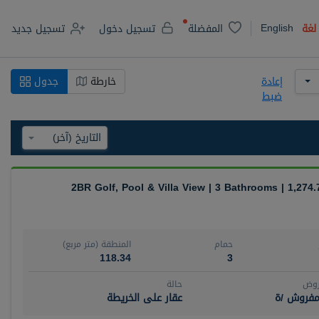
English
لغة
المفضلة
تسجيل دخول
تسجيل جديد
إعادة
خارطة
جدول
ضبط
2BR Golf, Pool & Villa View | 3 Bathrooms | 1,274.
حمام
المنطقة (متر مربع)
118.34
3
روض
حالة
مفروش /ة
عقار على الخريطة