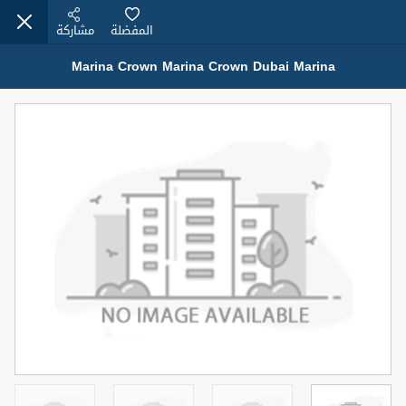
المفضلة
مشاركة
Marina Crown Marina Crown Dubai Marina
عقارات للبيع (12441)
1.5 BHK 48 Parkside
1,350,000 درهم
شقة
للبيع
المنطقة (متر
سرير
حمام
مربع)
2
1
75.43
4
المعروض
حالة
مفروش/ة جزئيا
جاهز
اسم الوسيط
رقم الوسيط
MOHAMMED ARSHAD SAIYED
أتصل الأن