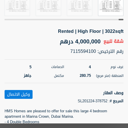
5 أشهر +
Rented | High Floor | 3022sqft
2BR Golf, Pool & Villa View | 3 Bathrooms | 1,274.77 Sq
Ft | Ellington House II
4,000,000 درهم
شقة
للبيع
4,100,000 درهم
شقة
للبيع
رقم الترخيص
:
7115594100
المنطقة (متر
سرير
حمام
مربع)
5
4
غرف نوم
الحمامات
3
2
118.34
280.75
جاهز
المنطقة (متر مربع)
مكتمل
22
حالة
المعروض
عقار على
غير مفروش /ة
الخريطة
وصف العقار
وكيل الاتصال
المرجع #
:
SL201224-378752
اسم الوسيط
رقم الوسيط
تصفية
المفضلة
خريطة
HMS Homes are pleased to offer for sale this large 4 bedroom
TATIANA VEBER
أتصل الأن
apartment in Marina Crown, Dubai Marina.
- 4 Double Bedrooms
5 أشهر +
- Maid’s room