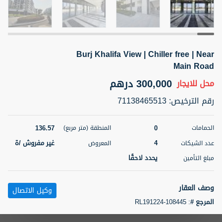
5 أشهر +
Burj Khalifa View | Chiller free | Near
ELBRUS TOWER UNIT 2701 ON RENT
Main Road
95,000 درهم
شقة
للإيجار
300,000 درهم
محل
للايجار
المنطقة (متر
سرير
حمام
رقم الترخيص
:
71138465513
مربع)
2
1
71.39
136.57
0
الحمامات
المنطقة (متر مربع)
3
المعروض
الشيكات
مفروش/ ة
2
4
غير مفروش /ة
عدد الشيكات
المعروض
يحدد لاحقًا
مبلغ التأمين
اسم الوسيط
رقم الوسيط
ABDEMANAF EQBALBHAI KHANBHAI
أتصل
KHANBHAI EQBALBHAI SIRAJUDDIN
الأن
وصف العقار
وكيل الاتصال
تصفية
المفضلة
خريطة
المرجع #
:
RL191224-108445
5 أشهر +
Your Homes Real Estate LLC is pleased to offer this unique