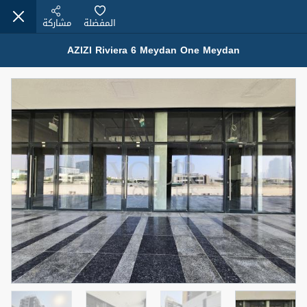
المفضلة
مشاركة
AZIZI Riviera 6 Meydan One Meydan
عقارات للإيجار (13751)
Modern Renovated Unit Near Marina Metro Station
95,000 درهم
شقة
للإيجار
المنطقة (متر
سرير
حمام
مربع)
1
1
70.03
3
المعروض
الشيكات
غير مفروش /ة
1
اسم الوسيط
رقم الوسيط
NILOOFAR ABBAS VAKIL
أتصل الأن