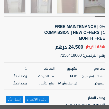
5 أشهر +
FREE MAINTENANCE | 0%
ELBRUS TOWER UNIT 2701 ON RENT
COMMISSION | NEW OFFERS | 1
95,000 درهم
شقة
للإيجار
MONTH FREE
24,500 درهم
شقة
للايجار
المنطقة (متر
سرير
حمام
مربع)
2
1
رقم الترخيص
:
7256418000
71.39
3
المعروض
الشيكات
مفروش/ ة
2
ستوديو
1
غرف نوم
الحمامات
14.03
يحدد لاحقًا
المنطقة (متر مربع)
عدد الشيكات
اسم الوسيط
رقم الوسيط
غير مفروش /ة
يحدد لاحقًا
المعروض
مبلغ التأمين
ABDEMANAF EQBALBHAI KHANBHAI
أتصل
KHANBHAI EQBALBHAI SIRAJUDDIN
الأن
تصفية
المفضلة
خريطة
وصف العقار
وكيل الاتصال
إحجز الأن
5 أشهر +
المرجع #
:
RL071224-243687