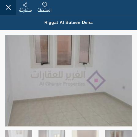
المفضلة
مشاركة
Riggat Al Buteen Deira
عقارات للإيجار (13751)
Modern Renovated Unit Near Marina Metro Station
95,000 درهم
شقة
للإيجار
المنطقة (متر
سرير
حمام
مربع)
1
1
70.03
3
المعروض
الشيكات
غير مفروش /ة
1
اسم الوسيط
رقم الوسيط
NILOOFAR ABBAS VAKIL
أتصل الأن