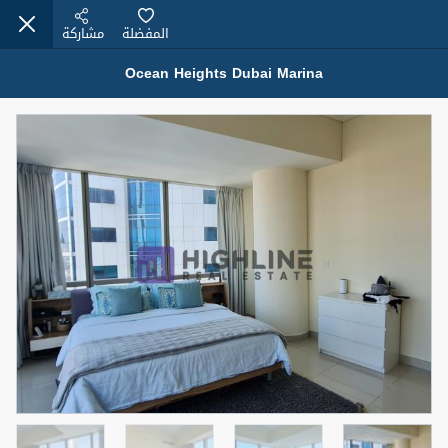
المفضلة
مشاركة
Ocean Heights Dubai Marina
عقارات للإيجار (13750)
Modern Renovated Unit Near Marina Metro Station
95,000 درهم
شقة
للإيجار
المنطقة (متر
سرير
حمام
مربع)
1
1
70.03
3
المعروض
الشيكات
غير مفروش /ة
1
اسم الوسيط
رقم الوسيط
NILOOFAR ABBAS VAKIL
أتصل الأن