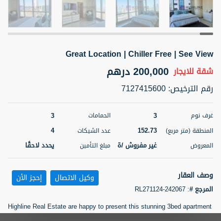
5 أشهر +
Great Location | Chiller Free | See View
ELBRUS TOWER UNIT 2701 ON RENT
95,000 درهم
200,000 درهم
شقة
للإيجار
شقة
للايجار
رقم الترخيص
:
7127415600
المنطقة (متر
سرير
حمام
مربع)
2
1
71.39
3
3
غرف نوم
الحمامات
4
152.73
3
المعروض
الشيكات
المنطقة (متر مربع)
عدد الشيكات
مفروش/ ة
2
غير مفروش /ة
يحدد لاحقًا
المعروض
مبلغ التأمين
اسم الوسيط
رقم الوسيط
ABDEMANAF EQBALBHAI KHANBHAI
أتصل
وصف العقار
وكيل الاتصال
إحجز الأن
KHANBHAI EQBALBHAI SIRAJUDDIN
الأن
المرجع #
:
RL271124-242067
تصفية
المفضلة
خريطة
5 أشهر +
Highline Real Estate are happy to present this stunning 3bed apartment
with a full sea view.