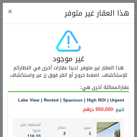
ose
×
هذا العقار غير متوفر
عقارات للبيع (12441)
غير موجود
1.5 BHK 48 Parkside
هذا العقار غير متوفر. لدينا عقارات أخرى في انتظاركم
1,350,000 درهم
شقة
للبيع
للإستكشاف. اضغط خروج أو انقر فوق زر عبر واستكشاف
المنطقة (متر
عقاراتمماثلة أخرى هي:
:
سرير
حمام
مربع)
2
1
75.43
Lake View | Rented | Spacious | High ROI | Urgent
4
المعروض
حالة
950,000 درهم
للبيع
مفروش/ة جزئيا
جاهز
المنطقة (متر
سرير
حمام
اسم الوسيط
رقم الوسيط
مربع)
2
1
MOHAMMED ARSHAD SAIYED
أتصل الأن
116.33