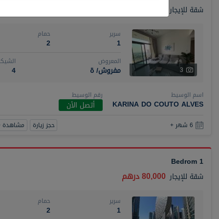
110,000 درهم
شقة
للإيجار
سرير
حمام
2
1
المعروض
الشيكا
مفروش/ ة
4
3
اسم الوسيط
رقم الوسيط
KARINA DO COUTO ALVES
أتصل الأن
حجز زيارة
مشاهدة 360
6 شهر +
1 Bedrom
80,000 درهم
شقة
للإيجار
سرير
حمام
2
1