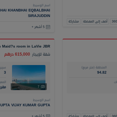
اسم الوسيط
HAI KHANBHAI EQBALBHAI
SIRAJUDDIN
أضف إلى المفضلة
مشاركة
5 أشهر +
th Maid?s room in LaVie JBR
615,000 درهم
شقة
للإيجار
المنطقة (متر مربع)
سرير
3
94.82
ت
المع
مفر
7
اسم الوسيط
UPTA VIJAY KUMAR GUPTA
أضف إلى المفضلة
مشاركة
5 أشهر +