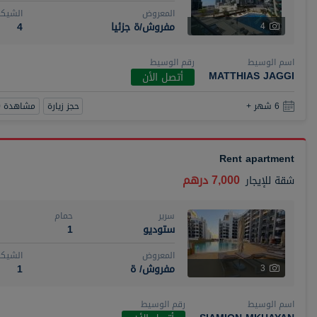
المعروض
الشيكا
مفروش/ة جزئيا
4
4
اسم الوسيط
رقم الوسيط
MATTHIAS JAGGI
أتصل الأن
حجز زيارة
مشاهدة 360
6 شهر +
Rent apartment
7,000 درهم
شقة
للإيجار
سرير
حمام
ستوديو
1
المعروض
الشيكا
مفروش/ ة
1
3
اسم الوسيط
رقم الوسيط