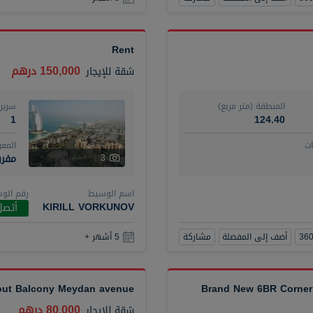
Rent
150,000 درهم
شقة
للإيجار
المنطقة (متر مربع)
سرير
1
124.40
ت
المع
مفر
3
اسم الوسيط
رقم الو
KIRILL VORKUNOV
أتصل
أضف إلى المفضلة
مشاركة
5 أشهر +
hout Balcony Meydan avenue
Brand New 6BR Corner 
80,000 درهم
شقة
للإيجار