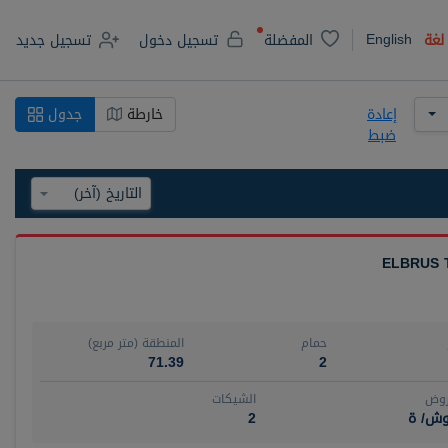
English
لغة
المفضلة
تسجيل دخول
تسجيل جديد
إعادة
خارطة
جدول
ضبط
ELBRUS 
حمام
المنطقة (متر مربع)
71.39
2
روض
الشيكات
وش/ ة
2