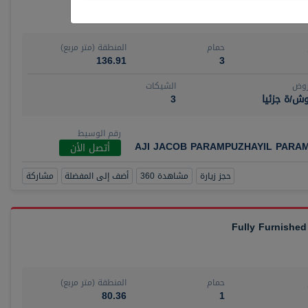
حمام
المنطقة (متر مربع)
136.91
3
روض
الشيكات
ش/ة جزئيا
3
رقم الوسيط
AJI JACOB PARAMPUZHAYIL PARA
أتصل الأن
حجز زيارة
مشاهدة 360
أضف إلى المفضلة
مشاركة
Fully Furnished
حمام
المنطقة (متر مربع)
80.36
1