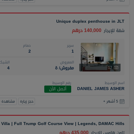
Unique duplex penthouse in JLT
140,000 درهم
شقة
للإيجار
سرير
حمام
2
1
المعروض
الشيكا
مفروش/ ة
4
12
اسم الوسيط
رقم الوسيط
DANIEL JAMES ASHER
أتصل الأن
حجز زيارة
مشاهدة 360
5 أشهر +
Villa | Full Trump Golf Course View | Legends, DAMAC Hills
435,000 درهم
تاون هاوس
للإيجار