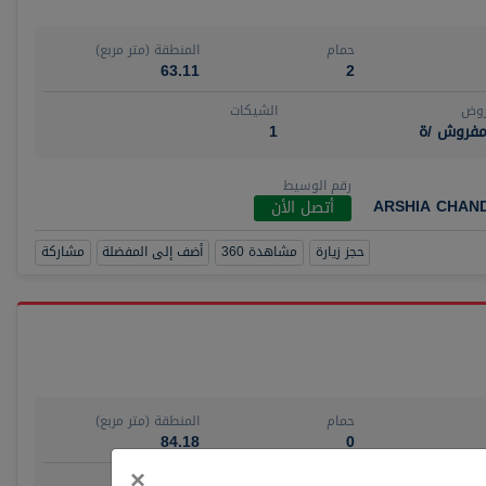
حمام
المنطقة (متر مربع)
63.11
2
روض
الشيكات
مفروش /ة
1
رقم الوسيط
ARSHIA CHAN
أتصل الأن
حجز زيارة
مشاهدة 360
أضف إلى المفضلة
مشاركة
حمام
المنطقة (متر مربع)
84.18
0
Close
×
روض
الشيكات