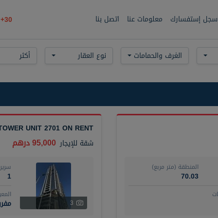
سجل إستفسارك
معلومات عنا
اتصل بنا
30+
الغرف والحمامات
نوع العقار
أكثر
TOWER UNIT 2701 ON RENT
95,000 درهم
شقة
للإيجار
المنطقة (متر مربع)
سرير
1
70.03
ت
المع
مفر
3