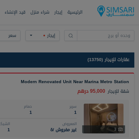
الرئيسية
إيجار
شراء منزل
قيد الإنشاء
إيجار
سعر
عقارات للإيجار (13750)
Modern Renovated Unit Near Marina Metro Station
95,000 درهم
شقة
للإيجار
سرير
حمام
1
1
المعروض
الشيكا
غير مفروش /ة
1
3