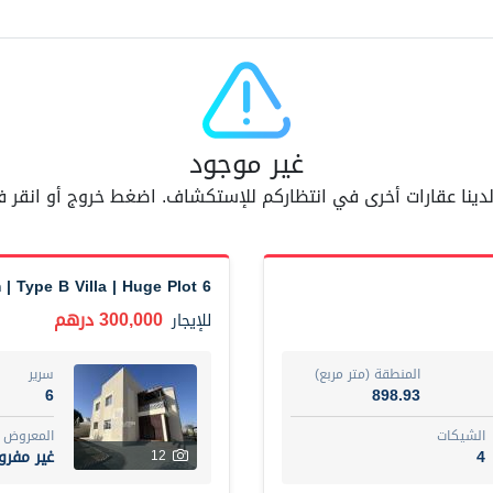
مفر
7
اسم الوسيط
AM BAHA ALDIN AL BAYATI
أضف إلى المفضلة
مشاركة
6 شهر +
غير موجود
 لدينا عقارات أخرى في انتظاركم للإستكشاف. اضغط خروج أو انقر
Dubai
Fully furnished 2-be
74,500 درهم
شقة
للإيجار
6 Bedroom | Type B Villa | Huge Plot
المنطقة (متر مربع)
سرير
300,000 درهم
للإيجار
1
67.43
ت
المع
المنطقة (متر مربع)
سرير
غير 
7
6
898.93
الشيكات
المعروض
اسم الوسيط
4
غير مفر
12
مصعب مهدى محمد عبدالرسول