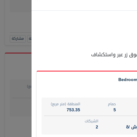
وش/ ة
4
رقم الوسيط
SUAD AKR
أتصل الأن
حجز زيارة
مشاهدة 360
أضف إلى المفضلة
مشاركة
 فوق زر عبر واستكشاف
حمام
المنطقة (متر مربع)
55.15
1
روض
الشيكات
حمام
المنطقة (متر مربع)
مفروش /ة
4
753.35
5
الشيكات
رقم الوسيط
وش /ة
2
أتصل الأن