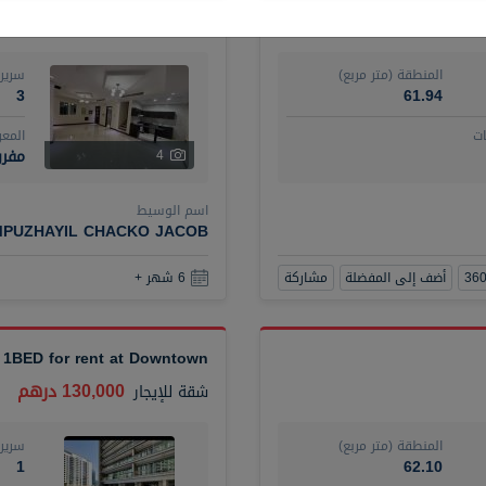
120,000 درهم
فيلا
للإيجار
المنطقة (متر مربع)
سرير
3
61.94
ت
المع
مفرو
4
اسم الوسيط
MPUZHAYIL CHACKO JACOB
أضف إلى المفضلة
مشاركة
6 شهر +
 1BED for rent at Downtown
130,000 درهم
شقة
للإيجار
المنطقة (متر مربع)
سرير
1
62.10