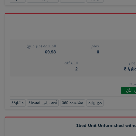
حمام
المنطقة (متر مربع)
69.98
0
روض
الشيكات
وش/ ة
2
سيط
 الأن
حجز زيارة
مشاهدة 360
أضف إلى المفضلة
مشاركة
1bed Unit Unfurnished wit