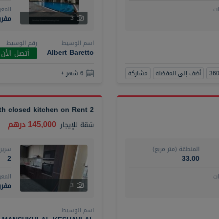
ت
المع
مفر
3
اسم الوسيط
رقم الوسيط
Albert Baretto
أتصل الأن
أضف إلى المفضلة
مشاركة
6 شهر +
2 BR plus maid with closed kitchen on Rent
145,000 درهم
شقة
للإيجار
المنطقة (متر مربع)
سرير
2
33.00
ت
المع
مفرو
3
اسم الوسيط