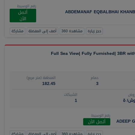
رقم الوسيط
ABDEMANAF EQBALBHAI KHANB
أتصل
الأن
حجز زيارة
مشاهدة 360
أضف إلى المفضلة
مشاركة
Full Sea View| Fully Furnished| 3BR wi
حمام
المنطقة (متر مربع)
182.45
3
روض
الشيكات
وش/ ة
1
رقم الوسيط
ADEEP G
أتصل الأن
حجز زيارة
مشاهدة 360
أضف إلى المفضلة
مشاركة