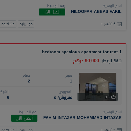
اسم الوسيط
رقم الوسيط
NILOOFAR ABBAS VAKIL
أتصل الأن
حجز زيارة
مشاهدة 360
5 أشهر +
1 bedroom specious apartment for rent
90,000 درهم
شقة
للإيجار
سرير
حمام
2
1
المعروض
الشيكا
مفروش/ ة
6
13
اسم الوسيط
رقم الوسيط
FAHIM INTAZAR MOHAMMAD INTAZAR
أتصل الأن
حجز زيارة
مشاهدة 360
5 أشهر +