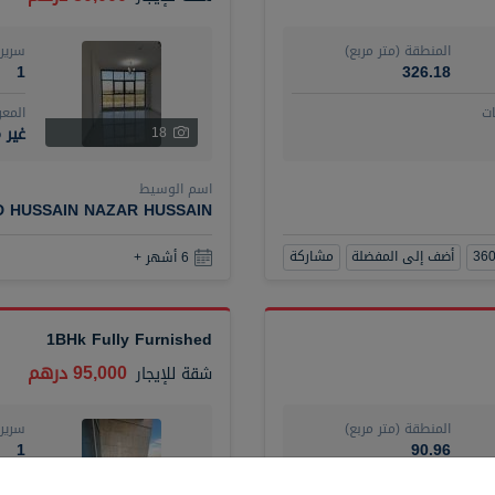
المنطقة (متر مربع)
سرير
1
326.18
ت
المع
غير 
18
اسم الوسيط
D HUSSAIN NAZAR HUSSAIN
أضف إلى المفضلة
مشاركة
6 أشهر +
1BHk Fully Furnished
95,000 درهم
شقة
للإيجار
المنطقة (متر مربع)
سرير
1
90.96
ت
المع