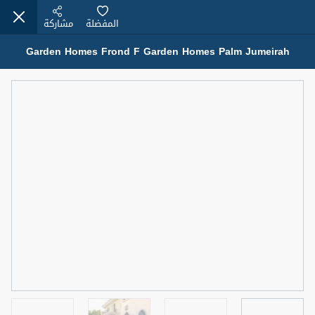
المفضلة
مشاركة
Garden Homes Frond F Garden Homes Palm Jumeirah
عقارات للإيجار (13750)
Modern Renovated Unit Near Marina Metro Station
95,000 درهم
شقة
للإيجار
المنطقة (متر
سرير
حمام
مربع)
1
1
70.03
3
المعروض
الشيكات
غير مفروش /ة
1
اسم الوسيط
رقم الوسيط
NILOOFAR ABBAS VAKIL
أتصل الأن