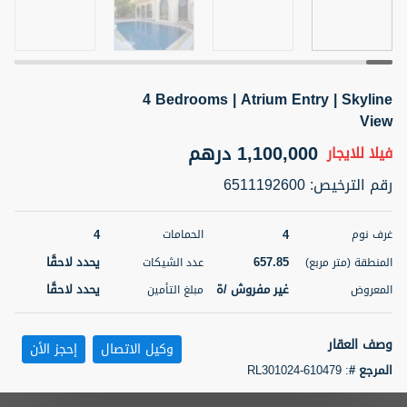
5 أشهر +
4 Bedrooms | Atrium Entry | Skyline
ELBRUS TOWER UNIT 2701 ON RENT
View
95,000 درهم
شقة
للإيجار
1,100,000 درهم
فيلا
للايجار
المنطقة (متر
سرير
حمام
رقم الترخيص
:
6511192600
مربع)
2
1
71.39
4
4
غرف نوم
الحمامات
3
المعروض
الشيكات
مفروش/ ة
2
657.85
يحدد لاحقًا
المنطقة (متر مربع)
عدد الشيكات
غير مفروش /ة
يحدد لاحقًا
المعروض
مبلغ التأمين
اسم الوسيط
رقم الوسيط
ABDEMANAF EQBALBHAI KHANBHAI
أتصل
KHANBHAI EQBALBHAI SIRAJUDDIN
الأن
وصف العقار
وكيل الاتصال
إحجز الأن
تصفية
المفضلة
خريطة
المرجع #
:
RL301024-610479
5 أشهر +
As you enter this beach front home, you are immediately greeted by the