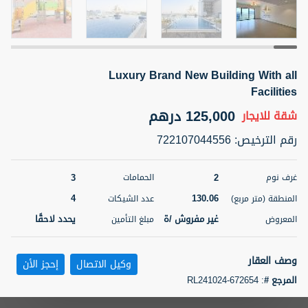
5 أشهر +
Luxury Brand New Building With all
ELBRUS TOWER UNIT 2701 ON RENT
Facilities
95,000 درهم
شقة
للإيجار
125,000 درهم
شقة
للايجار
المنطقة (متر
سرير
حمام
رقم الترخيص
:
722107044556
مربع)
2
1
71.39
3
2
غرف نوم
الحمامات
3
المعروض
الشيكات
مفروش/ ة
2
4
130.06
المنطقة (متر مربع)
عدد الشيكات
غير مفروش /ة
يحدد لاحقًا
المعروض
مبلغ التأمين
اسم الوسيط
رقم الوسيط
ABDEMANAF EQBALBHAI KHANBHAI
أتصل
KHANBHAI EQBALBHAI SIRAJUDDIN
الأن
وصف العقار
وكيل الاتصال
إحجز الأن
تصفية
المفضلة
خريطة
المرجع #
:
RL241024-672654
5 أشهر +
Property features include: