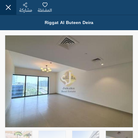
المفضلة
مشاركة
Riggat Al Buteen Deira
عقارات للإيجار (13750)
Modern Renovated Unit Near Marina Metro Station
95,000 درهم
شقة
للإيجار
المنطقة (متر
سرير
حمام
مربع)
1
1
70.03
3
المعروض
الشيكات
غير مفروش /ة
1
اسم الوسيط
رقم الوسيط
NILOOFAR ABBAS VAKIL
أتصل الأن