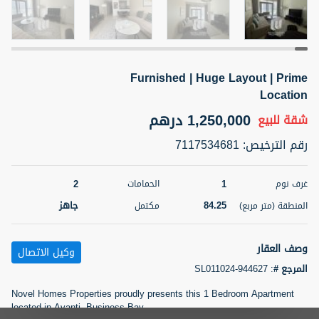
5 أشهر +
Furnished | Huge Layout | Prime
2BR Golf, Pool & Villa View | 3 Bathrooms | 1,274.77 Sq
Ft | Ellington House II
Location
4,100,000 درهم
شقة
للبيع
1,250,000 درهم
شقة
للبيع
رقم الترخيص
:
7117534681
المنطقة (متر
سرير
حمام
مربع)
3
2
118.34
2
1
غرف نوم
الحمامات
22
حالة
84.25
جاهز
المنطقة (متر مربع)
مكتمل
المعروض
عقار على
غير مفروش /ة
الخريطة
وصف العقار
وكيل الاتصال
اسم الوسيط
رقم الوسيط
المرجع #
:
SL011024-944627
تصفية
المفضلة
خريطة
TATIANA VEBER
أتصل الأن
Novel Homes Properties proudly presents this 1 Bedroom Apartment
located in Avanti, Business Bay.
5 أشهر +