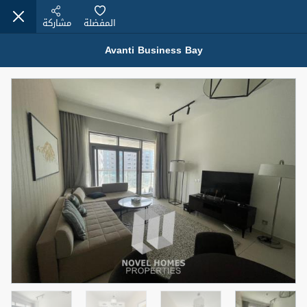
المفضلة
مشاركة
Avanti Business Bay
عقارات للبيع (12441)
1.5 BHK 48 Parkside
1,350,000 درهم
شقة
للبيع
المنطقة (متر
سرير
حمام
مربع)
2
1
75.43
4
المعروض
حالة
مفروش/ة جزئيا
جاهز
اسم الوسيط
رقم الوسيط
MOHAMMED ARSHAD SAIYED
أتصل الأن